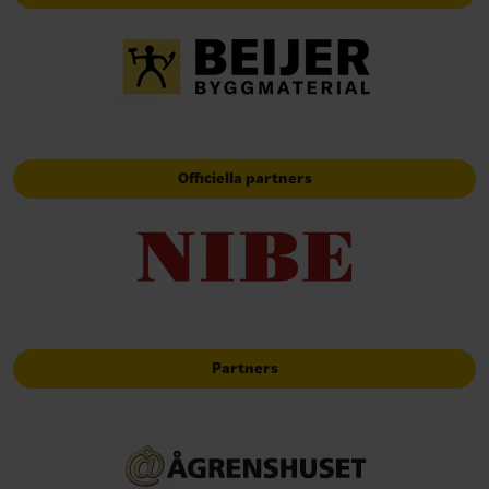
Officiella partners
Partners