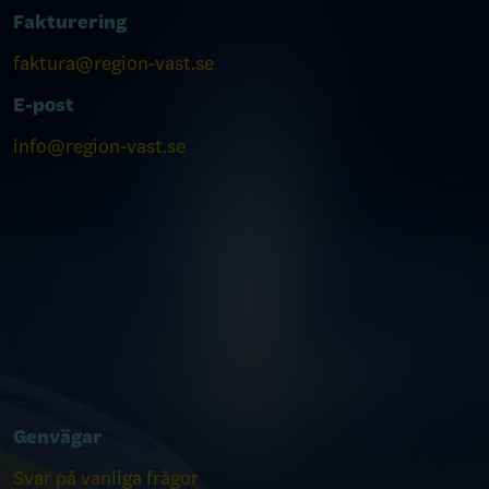
Fakturering
faktura@region-vast.se
E-post
info@region-vast.se
Genvägar
Svar på vanliga frågor