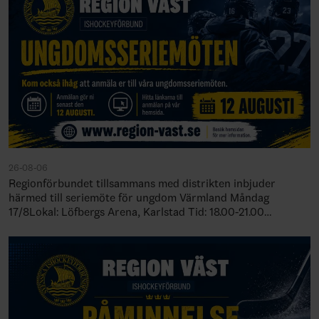
26-08-06
Regionförbundet tillsammans med distrikten inbjuder
härmed till seriemöte för ungdom Värmland Måndag
17/8Lokal: Löfbergs Arena, Karlstad Tid: 18.00-21.00
Örebro/Västmanland Tisdag 18/8Lokal: Idrottens…