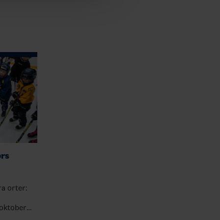
ors
ra orter:
 oktober