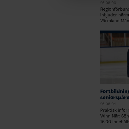
26-08-06
Regionförbund
inbjuder härm
Värmland Månd
Arena, Karlsta
Örebro/Västma
Idrottens…
Fortbildnin
seniorspår
26-08-04
Praktisk information: Var: Ka
Winn När: Söndag 18 oktober klockan 10:00-
16:00 Innehåll: Skill acquisition och
övningsdesign Utbildare: Thoma