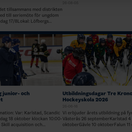
26-08-05
et tillsammans med distrikten
ed till seriemöte för ungdom
ag 17/8Lokal: Löfbergs
d Tid: 18.00-21.00
nland Tisdag 18/8Lokal:
g junior- och
Utbildningsdagar Tre Kron
et
Hockeyskola 2026
26-06-16
rlstad, Scandic
Vi erbjuder årets utbildning på fy
Västerås 26 septemberKarlstad 4
oktoberGävle 10 oktoberFalun 11
s
Anmälan HÄR! I anmälan väljer du