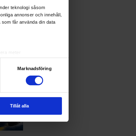
Anmälan
änder teknologi såsom
rsonliga annonser och innehåll,
Anmälan
a som får använda din data
Anmälan
Anmälan
lera meter
ryck)
ljsektionen
. Du kan ändra
Marknadsföring
andahålla funktioner för
n information från din enhet
 tur kombinera informationen
Tillåt alla
deras tjänster.