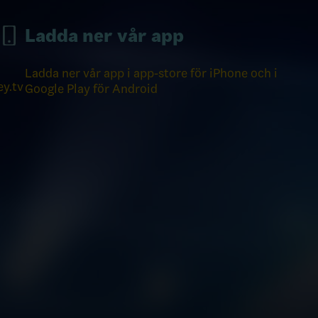
Ladda ner vår app
Ladda ner vår app i app-store för iPhone och i
y.tv
Google Play för Android