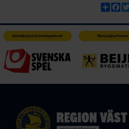
Share
Fac
Ishockeyns huvudsponsor
Huvudpartners