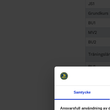
JS1
Grundkurs
BU1
MV2
BU2
Träningslä
BU1
BU2
Grundkurs
Samtycke
Grundkurs
MV1
Ansvarsfull användning av d