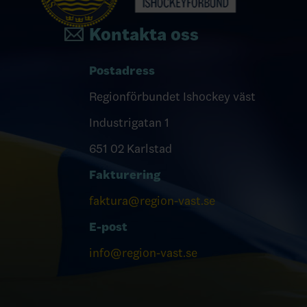
Kontakta oss
Postadress
Regionförbundet Ishockey väst
Industrigatan 1
651 02 Karlstad
Fakturering
faktura@region-vast.se
E-post
info@region-vast.se