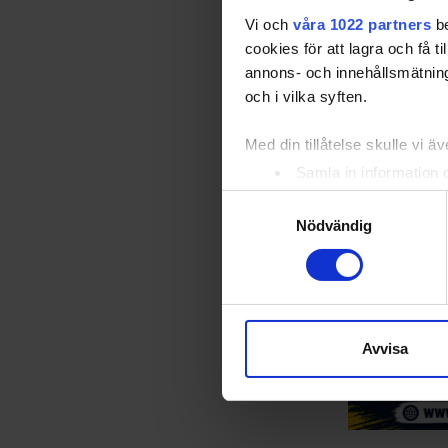
MV2
Vi och
våra 1022 partners
be
cookies för att lagra och få t
Träningslä
annons- och innehållsmätning
BU1
och i vilka syften.
JS1
Med din tillåtelse skulle vi äve
Samla in information 
Identifiera din enhet 
Samtyckesval
Relater
Ta reda på mer om hur dina pe
Nödvändig
eller dra tillbaka ditt samtyc
Vi använder enhetsidentifierar
sociala medier och analysera 
till de sociala medier och a
Avvisa
med annan information som du 