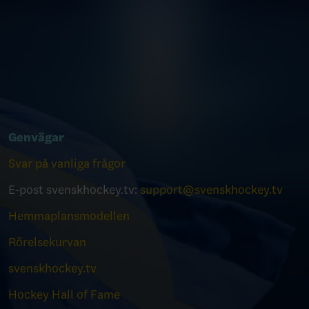
Genvägar
Svar på vanliga frågor
E-post svenskhockey.tv:
support@svenskhockey.tv
Hemmaplansmodellen
Rörelsekurvan
svenskhockey.tv
Hockey Hall of Fame