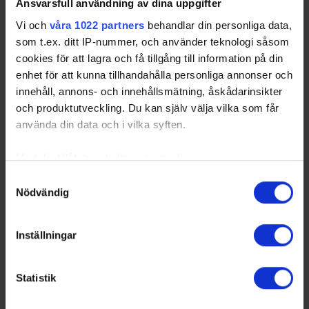
Ansvarsfull användning av dina uppgifter
Vi och
våra 1022 partners
behandlar din personliga data,
som t.ex. ditt IP-nummer, och använder teknologi såsom
cookies för att lagra och få tillgång till information på din
enhet för att kunna tillhandahålla personliga annonser och
innehåll, annons- och innehållsmätning, åskådarinsikter
och produktutveckling. Du kan själv välja vilka som får
använda din data och i vilka syften.
Med din tillåtelse skulle vi även vilja:
Samla in information om din geografiska plats
Samtyckesval
Fortbildning junior- och seniorspåret
Nödvändig
som kan ha en noggrannhet på upp till flera meter
26-08-04
Identifiera din enhet genom att aktivt skanna den
Praktisk information: Var: Karlstad, Scandic Winn När:
för specifika kännetecken (fingeravtryck)
Söndag 18 oktober klockan 10:00-16:00 Innehåll: Skill
Inställningar
Ta reda på mer om hur dina personliga uppgifter
acquisition och övningsdesign Utbildare: Thomas
Magnusson och John Lind Kostnad: 1600…
behandlas och ställ in dina preferenser i
detaljsektionen
.
Statistik
Du kan ändra eller dra tillbaka ditt samtycke när som
helst från cookie-förklaringen.