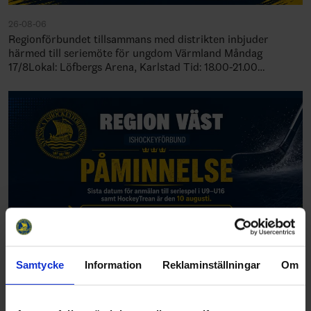
26-08-06
Regionförbundet tillsammans med distrikten inbjuder
härmed till seriemöte för ungdom Värmland Måndag
17/8Lokal: Löfbergs Arena, Karlstad Tid: 18.00-21.00
Örebro/Västmanland Tisdag 18/8Lokal: Idrottens…
Samtycke
Information
Reklaminställningar
Om
26-08-05