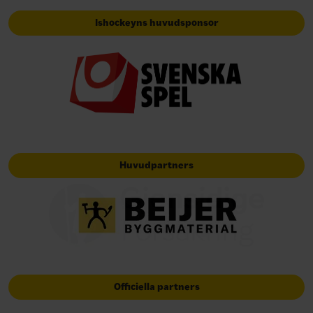
Ishockeyns huvudsponsor
Huvudpartners
Officiella partners