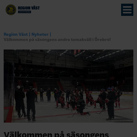
Region Väst
Nyheter
Välkommen på säsongens andra temakväll i Örebro!
Välkommen på säsongens