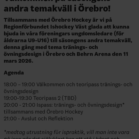
andra temakväll i Örebro!
Tillsammans med Örebro Hockey är vi på
Regionförbundet Ishockey Väst glada att kunna
bjuda in våra föreningars ungdomsledare (för
åldrarna U9-U16) till säsongens andra temakväll,
denna gång med tema tränings- och
övningsdesign i Örebro och Behrn Arena den 11
mars 2026.
Agenda
18:00 – 19:00 Välkommen och teoripass tränings- och
övningsdesign
19:00-19:30 Teoripass 2 (TBD)
20:00 - 21:00 Ispass:
tränings- och övningsdesign*
tillsammans med Örebro Hockey
21:00 - Avslut och Reflektion
*medtag utrustning för ispraktik, vill man inte vara
på isen går det självklart bra att stå i båset och