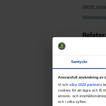
SMIHF Verks
Valberednin
Relater
Samtycke
Ansvarsfull användning av d
Vi och
våra 1022 partners
be
Glad somma
cookies för att lagra och få t
annons- och innehållsmätning
26-07-03
Kansliet är st
och i vilka syften.
2/8). Vi vill p