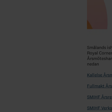
Smålands ish
Royal Corner 
Årsmöteshand
nedan
Kallelse År
Fullmakt År
SMIHF Årsre
SMIHF Verks