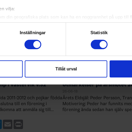
Nu är det dags för utbildning för
a, Anders, Peter & Hanna
kanslipersonal och annan adminis
n vilja:
personal i våra föreningar (minst
om din geografiska plats som kan ha en noggrannhet på upp till f
från varje förening). Syftet är att
kunskaperna kring de administrat
genom att aktivt skanna den för specifika kännetecken (fingeravt
rsonliga uppgifter behandlas och ställ in dina preferenser i
deta
Inställningar
Statistik
ke när som helst från cookie-förklaringen.
e för att anpassa innehållet och annonserna till användarna, tillh
vår trafik. Vi vidarebefordrar även sådana identifierare och anna
nnons- och analysföretag som vi samarbetar med. Dessa kan i sin
Tillåt urval
har tillhandahållit eller som de har samlat in när du har använt 
p i Västervik v.32
Utmärkelser på årsmötet 2
26-06-18
ödda 2011-2012 och pojkar födda
Årets Eldsjäl: Peder Persson, Tra
lutna till en förening i
Motivering: Peder har funnits med i vår
komna att anmäla sig till
förening ända sedan han själv spe
kerställ att din förening
ungdoms- och juniorhockey. Han h
t deltagande innan d…
engagerad i många positioner. All
ebook
Twitter
Email
Print