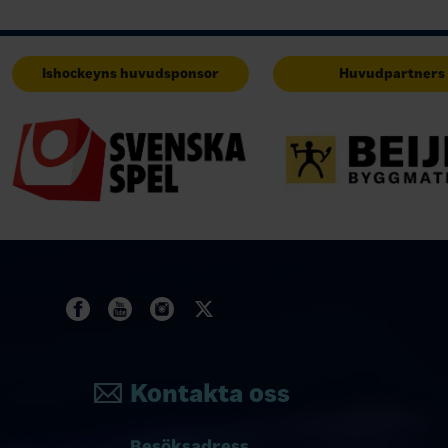
Ishockeyns huvudsponsor
Huvudpartners
Kontakta oss
Besöksadress