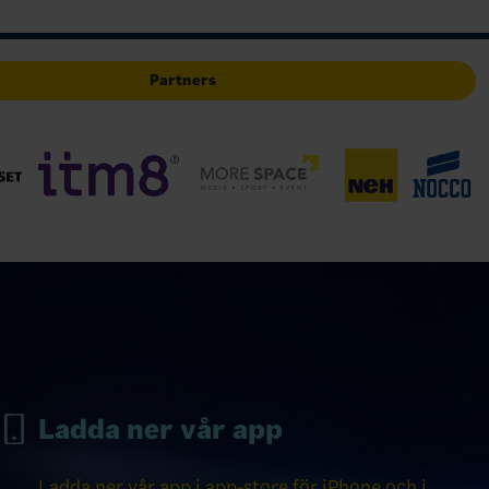
Partners
Ladda ner vår app
Ladda ner vår app i app-store för iPhone och i