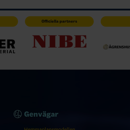
Officiella partners
Genvägar
Hemmaplansmodellen