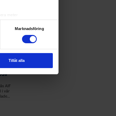
trativ
 1 person
lera meter
 stärka
iva rutin…
ryck)
ljsektionen
. Du kan ändra
Marknadsföring
andahålla funktioner för
n information från din enhet
 tur kombinera informationen
Tillåt alla
deras tjänster.
026
nås AIF
lade
ar varit
t f…