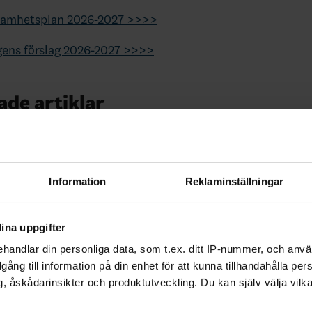
amhetsplan 2026-2027 >>>>
gens förslag 2026-2027 >>>>
ade artiklar
Information
Reklaminställningar
ina uppgifter
handlar din personliga data, som t.ex. ditt IP-nummer, och anv
r!
Inbjudan
illgång till information på din enhet för att kunna tillhandahålla pe
Föreningsadministratörsut
, åskådarinsikter och produktutveckling. Du kan själv välja vilk
ängt för semester v.28-31 (6/7-
26-06-29
assa på att önska alla en skön