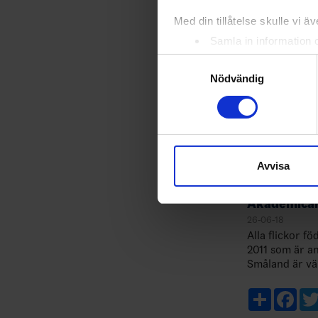
sommar! /Mon
Med din tillåtelse skulle vi äve
Samla in information 
Identifiera din enhet 
Samtyckesval
Ta reda på mer om hur dina pe
Nödvändig
eller dra tillbaka ditt samtyc
Vi använder enhetsidentifierar
sociala medier och analysera 
till de sociala medier och a
Avvisa
med annan information som du 
Akademicam
26-06-18
Alla flickor f
2011 som är ans
Småland är väl
campen, men sä
godkänner dit
Share
Fac