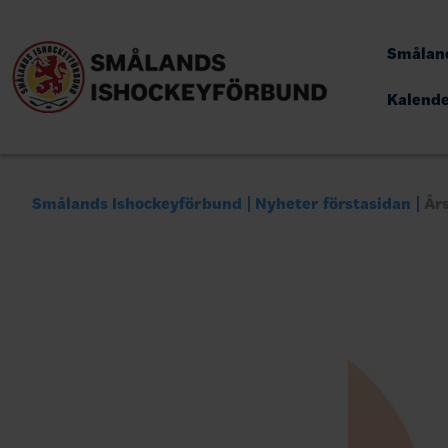
Småland
Kalend
Smålands Ishockeyförbund
Nyheter förstasidan
År