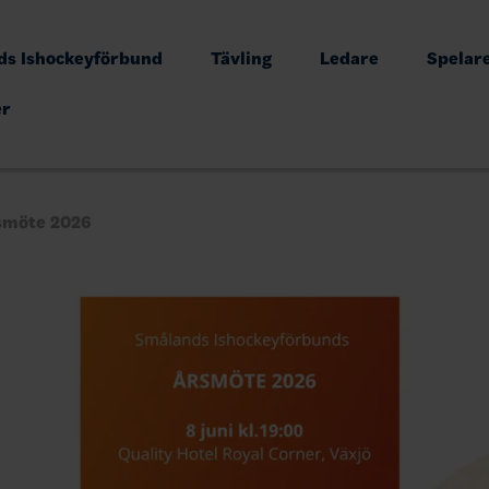
s Ishockeyförbund
Tävling
Ledare
Spelar
er
smöte 2026