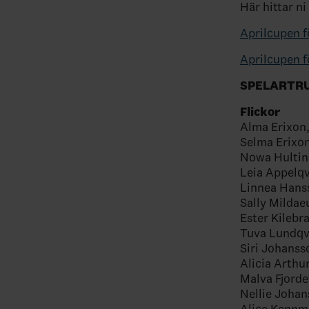
Här hittar n
Aprilcupen fö
Aprilcupen f
SPELARTR
Flickor
Alma Erixon
Selma Erixo
Nowa Hultin
Leia Appelqv
Linnea Hanss
Sally Mildae
Ester Kilebr
Tuva Lundqv
Siri Johans
Alicia Arth
Malva Fjord
Nellie Joha
Alice Kenn