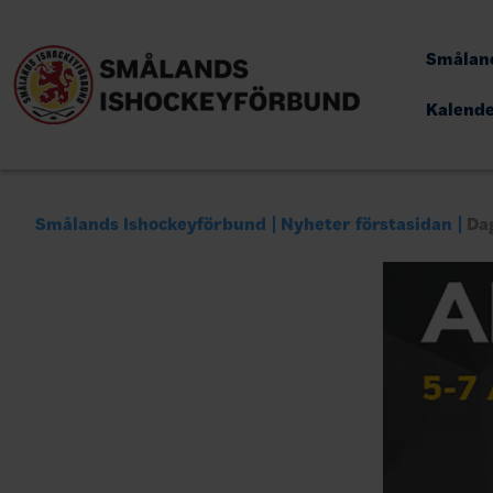
Småland
Kalend
Smålands Ishockeyförbund
Nyheter förstasidan
Dag