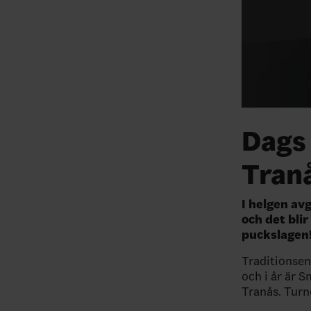
Dags 
Tran
I helgen av
och det bli
puckslagen
Traditionsenl
och i år är S
Tranås. Turne