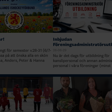
r!
Inbjudan
Föreningsadministratörsut
ängt för semester v.28-31 (6/7-
26-06-29
assa på att önska alla en skön
Nu är det dags för utbildning för
a, Anders, Peter & Hanna
kanslipersonal och annan adminis
personal i våra föreningar (minst
från varje förening). Syftet är att
kunskaperna kring de administrat