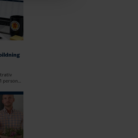
bildning
trativ
 1 person
 stärka
iva rutin…