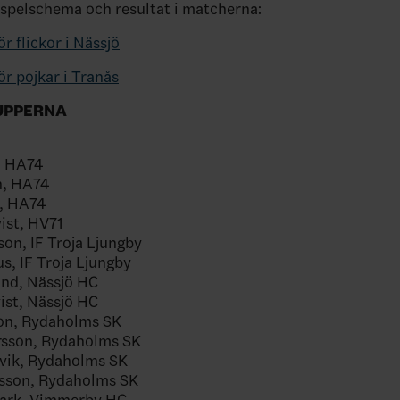
i spelschema och resultat i matcherna:
r flickor i Nässjö
ör pojkar i Tranås
UPPERNA
, HA74
n, HA74
, HA74
ist, HV71
on, IF Troja Ljungby
us, IF Troja Ljungby
and, Nässjö HC
ist, Nässjö HC
son, Rydaholms SK
ursson, Rydaholms SK
evik, Rydaholms SK
nsson, Rydaholms SK
mark, Vimmerby HC