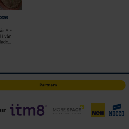
026
nås AIF
lade
ar varit
t f…
Partners