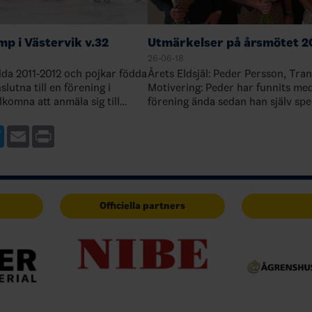
p i Västervik v.32
Utmärkelser på årsmötet 2
26-06-18
ödda 2011-2012 och pojkar födda
Årets Eldsjäl: Peder Persson, Tra
lutna till en förening i
Motivering: Peder har funnits med i vår
komna att anmäla sig till
förening ända sedan han själv spe
kerställ att din förening
ungdoms- och juniorhockey. Han h
t deltagande innan d…
engagerad i många positioner. All
ebook
Twitter
Email
Print
Officiella partners