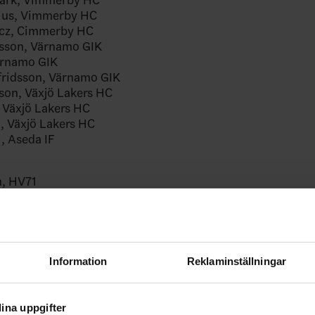
ius, Vimmerby HC
icz, Cimmerby HC
sson, Värnamo GIK
ärnamo GIK
fridsson, Värnamo GIK
son, Växjö Lakers HC
, Växjö Lakers HC
, Växjö Lakers HC
l, Aseda IF
n, HV71
rn, HV71
son, Tranås AIF
lund, Västerviks IK
 Tranås AIF
sson, HV71
Information
Reklaminställningar
h, HV71
idius, Boro/Vetlanda HC
son, Vimmerby HC
ina uppgifter