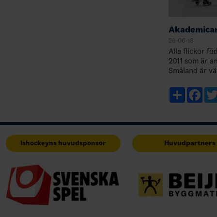
Akademicam
26-06-18
Alla flickor f
2011 som är ans
Småland är väl
campen, men sä
godkänner dit
Share
Fac
Ishockeyns huvudsponsor
Huvudpartners