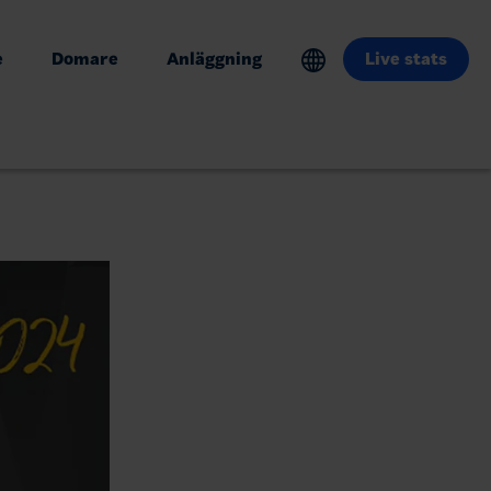
e
Domare
Anläggning
Live stats