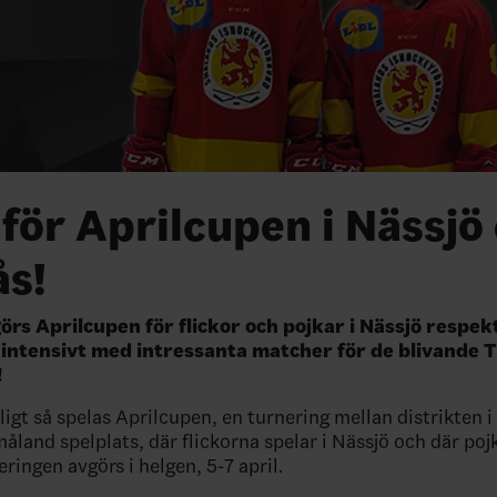
för Aprilcupen i Nässjö
ås!
görs Aprilcupen för flickor och pojkar i Nässjö respek
r intensivt med intressanta matcher för de blivande 
!
igt så spelas Aprilcupen, en turnering mellan distrikten i
måland spelplats, där flickorna spelar i Nässjö och där poj
ringen avgörs i helgen, 5-7 april.