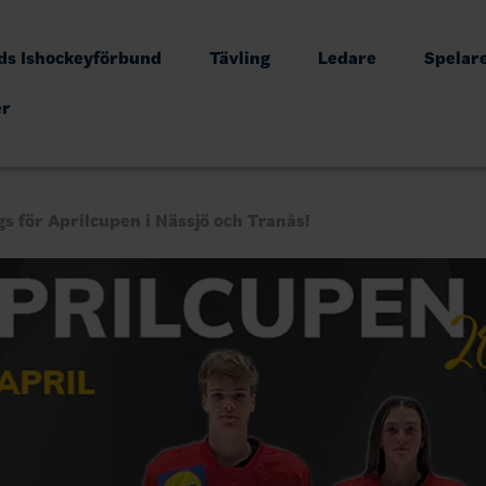
s Ishockeyförbund
Tävling
Ledare
Spelar
er
s för Aprilcupen i Nässjö och Tranås!