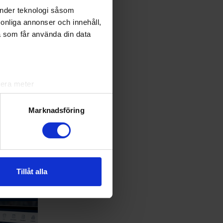
änder teknologi såsom
rsonliga annonser och innehåll,
a som får använda din data
lera meter
ryck)
ljsektionen
. Du kan ändra
Marknadsföring
andahålla funktioner för
n information från din enhet
 tur kombinera informationen
Tillåt alla
deras tjänster.