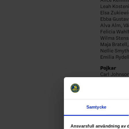
Leah Kosten
Elsa Zukiew
Ebba Gustav
Alva Alm, V
Felicia Wahl
Wilma Stens
Maja Bratell
Nellie Smyth
Emilia Rydel
Pojkar
Carl Johnso
Adam Annbo
Joel Johans
Albin Wester
Sigge Linge,
Nils Valfrid
Samtycke
Hjalmar Ryd
Alexander G
Kalle Svens
Ansvarsfull användning av d