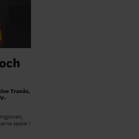
 och
tive Tranås,
TV-
 regionen,
karna spelar i