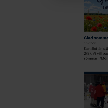
Glad somma
26-07-03
Kansliet är st
2/8). Vi vill p
sommar! /Mon