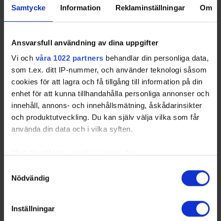
Samtycke
Information
Reklaminställningar
Om
Ansvarsfull användning av dina uppgifter
Vi och
våra 1022 partners
behandlar din personliga data,
som t.ex. ditt IP-nummer, och använder teknologi såsom
cookies för att lagra och få tillgång till information på din
enhet för att kunna tillhandahålla personliga annonser och
innehåll, annons- och innehållsmätning, åskådarinsikter
och produktutveckling. Du kan själv välja vilka som får
Akademicamp i Västervik v.32
använda din data och i vilka syften.
26-06-18
Alla flickor födda 2011-2012 och pojkar födda 2011 som är
Med din tillåtelse skulle vi även vilja:
anslutna till en förening i Småland är välkomna att anmäla
sig till campen, men säkerställ att din förening godkänner
Samla in information om din geografiska plats
Samtyckesval
ditt deltagande innan d…
Nödvändig
som kan ha en noggrannhet på upp till flera meter
Identifiera din enhet genom att aktivt skanna den
för specifika kännetecken (fingeravtryck)
Inställningar
Ta reda på mer om hur dina personliga uppgifter