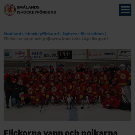
Smålands Ishockeyförbund
Nyheter förstasidan
Flickorna vann och pojkarna kom tvåa i Aprilcupen!
Flickorna vann och pojkarna