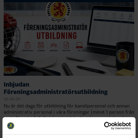
Inbjudan
Föreningsadministratörsutbildning
26-06-29
Nu är det dags för utbildning för kanslipersonal och annan
administrativ personal i våra föreningar (minst 1 person från
varje förening). Syftet är att stärka kunskaperna kring de
administrativa rutin…