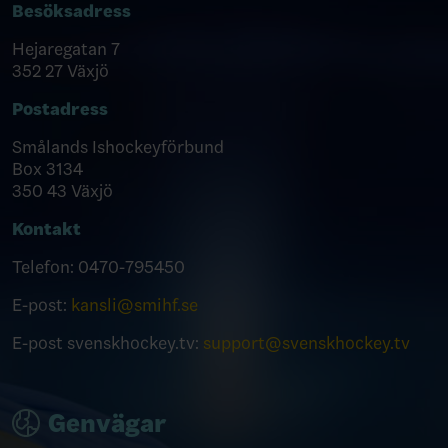
Besöksadress
Hejaregatan 7
352 27 Växjö
Postadress
Smålands Ishockeyförbund
Box 3134
350 43 Växjö
Kontakt
Telefon:
0470-795450
E-post:
kansli@smihf.se
E-post svenskhockey.tv:
support@svenskhockey.tv
Genvägar