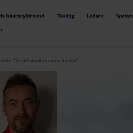
s Ishockeyförbund
Tävling
Ledare
Spelar
er
dén: "Vi vill absolut vinna kvalet"