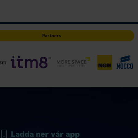
t f…
Partners
Ladda ner vår app