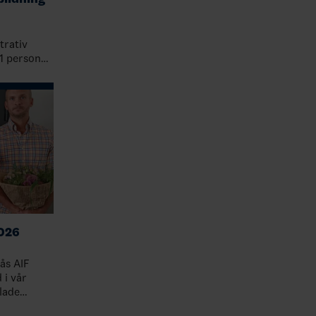
trativ
 1 person
 stärka
iva rutin…
026
nås AIF
lade
ar varit