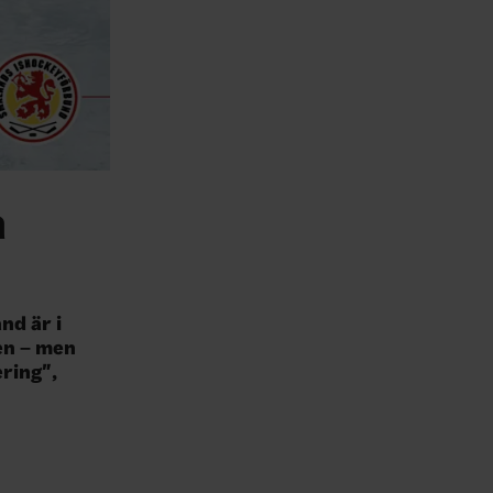
a
nd är i
gen – men
ering",