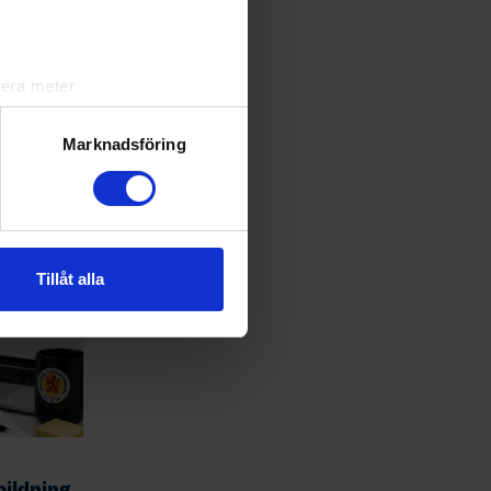
lera meter
ryck)
ljsektionen
. Du kan ändra
Marknadsföring
andahålla funktioner för
n information från din enhet
 tur kombinera informationen
Tillåt alla
deras tjänster.
bildning