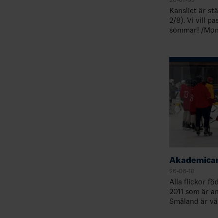
Kansliet är st
2/8). Vi vill p
sommar! /Mon
Akademicam
26-06-18
Alla flickor f
2011 som är ans
Småland är väl
campen, men sä