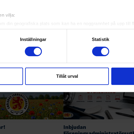
13:00 Småland – Västergötland
16:45 Blekinge – Småland
n vilja:
08:30 Bohuslän/Dal – Småland
17:30 Småland – Göteborg
om din geografiska plats som kan ha en noggrannhet på upp till f
genom att aktivt skanna den för specifika kännetecken (fingeravt
och statistik från kvalet till TV-pucken
rsonliga uppgifter behandlas och ställ in dina preferenser i
deta
Inställningar
Statistik
ke när som helst från cookie-förklaringen.
ade artiklar
e för att anpassa innehållet och annonserna till användarna, tillh
vår trafik. Vi vidarebefordrar även sådana identifierare och anna
nnons- och analysföretag som vi samarbetar med. Dessa kan i sin
Tillåt urval
har tillhandahållit eller som de har samlat in när du har använt 
r!
Inbjudan
Föreningsadministratörsut