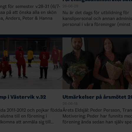
ängt för semester v.28-31 (6/7-
26-06-29
assa på att önska alla en skön
Nu är det dags för utbildning för
a, Anders, Peter & Hanna
kanslipersonal och annan adminis
personal i våra föreningar (minst
från varje förening). Syftet är att
kunskaperna kring de administrat
p i Västervik v.32
Utmärkelser på årsmötet 2
26-06-18
ödda 2011-2012 och pojkar födda
Årets Eldsjäl: Peder Persson, Tra
lutna till en förening i
Motivering: Peder har funnits med i vår
komna att anmäla sig till
förening ända sedan han själv spe
kerställ att din förening
ungdoms- och juniorhockey. Han h