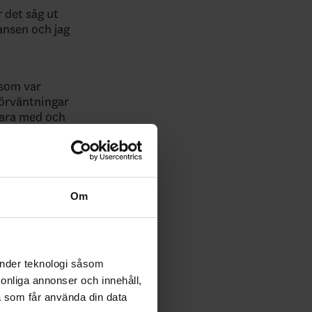
r det såg ut
hansen och jag
 som var
förväntningar
vara med och
 ihop
spelar
Om
olika
änder teknologi såsom
rsonliga annonser och innehåll,
a som får använda din data