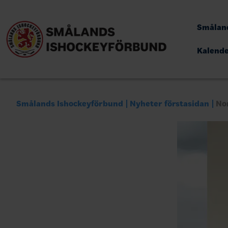
Småland
Kalend
Smålands Ishockeyförbund
Nyheter förstasidan
Nor