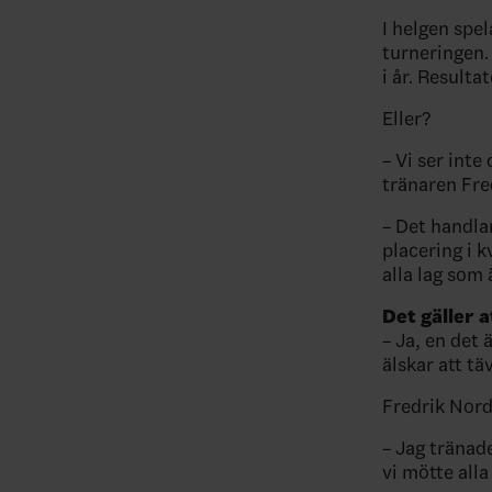
I helgen spel
turneringen.
i år. Resulta
Eller?
– Vi ser inte
tränaren Fre
– Det handlar
placering i k
alla lag som 
Det gäller a
– Ja, en det 
älskar att tä
Fredrik Nord
– Jag tränade
vi mötte alla