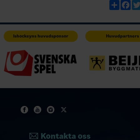
godkänner dit
Share
Fac
Ishockeyns huvudsponsor
Huvudpartners
Kontakta oss