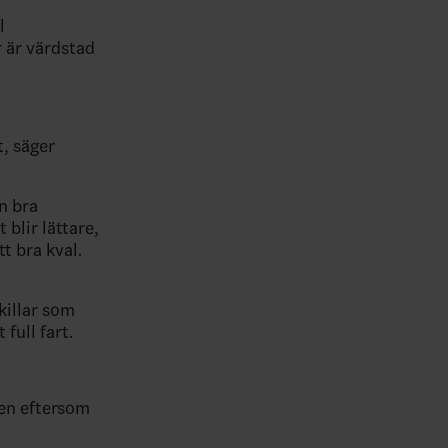
l
r är värdstad
t, säger
en bra
 blir lättare,
tt bra kval.
 killar som
full fart.
len eftersom