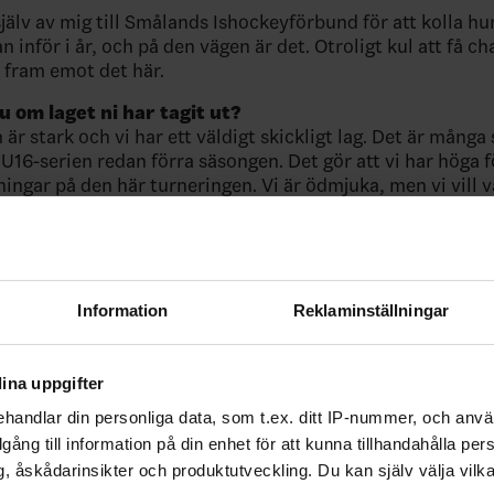
jälv av mig till Smålands Ishockeyförbund för att kolla hu
n inför i år, och på den vägen är det. Otroligt kul att få c
n fram emot det här.
u om laget ni har tagit ut?
 är stark och vi har ett väldigt skickligt lag. Det är många
 U16-serien redan förra säsongen. Det gör att vi har höga 
ingar på den här turneringen. Vi är ödmjuka, men vi vill 
.
ett bra tillfälle att foga samman gänget?
h vi tränare har som främsta utmaning och uppgift att foga
å alla att acceptera sina roller. En del spelar mer, en del 
Information
Reklaminställningar
lla är lika viktiga. Vi har lagt ner mycket tid på att hitta 
r att verkligen bli ett lag.
ina uppgifter
n i fjol, skapar det press?
tion skulle jag säga, det vore häftigt att vinna två år i rad.
handlar din personliga data, som t.ex. ditt IP-nummer, och anv
illgång till information på din enhet för att kunna tillhandahålla pe
MA
, åskådarinsikter och produktutveckling. Du kan själv välja vilk
16:45 Småland – Skåne