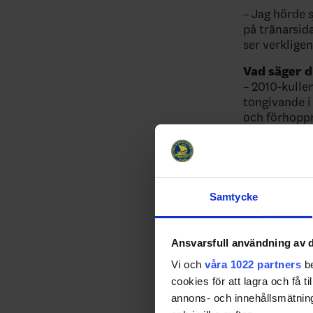
– Jag hörde s
på tränarsida
ser verklige
Vad säger d
– 2010-kullen
tongivande i
och förhoppn
fajtas om det
Kvalet blir 
– Precis, oc
gruppen och f
Samtycke
mindre, men a
rollspelare fö
Ansvarsfull användning av d
Småland van
– Mer inspira
Vi och
våra 1022 partners
be
cookies för att lagra och få t
SPELSCHE
annons- och innehållsmätning
2025-09-05 