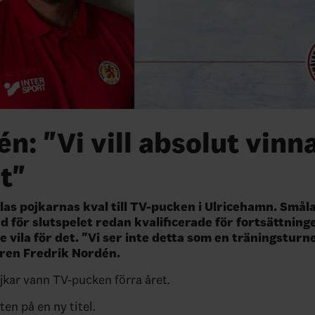
n: "Vi vill absolut vinn
t"
las pojkarnas kval till TV-pucken i Ulricehamn. Småla
rd för slutspelet redan kvalificerade för fortsättnin
 vila för det. "Vi ser inte detta som en träningsturn
aren Fredrik Nordén.
kar vann TV-pucken förra året.
ten på en ny titel.