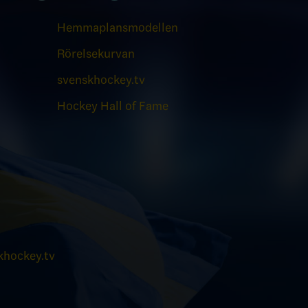
Hemmaplansmodellen
Rörelsekurvan
svenskhockey.tv
Hockey Hall of Fame
hockey.tv