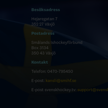
Besöksadress
Hejaregatan 7
352 27 Växjö
Postadress
Smålands Ishockeyförbund
Box 3134
350 43 Växjö
Kontakt
Telefon:
0470-795450
E-post:
kansli@smihf.se
E-post svenskhockey.tv:
support@svensk