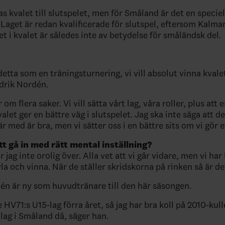
as kvalet till slutspelet, men för Småland är det en speciel
 Laget är redan kvalificerade för slutspel, eftersom Kalma
tet i kvalet är således inte av betydelse för småländsk del.
 detta som en träningsturnering, vi vill absolut vinna kvale
drik Nordén.
 om flera saker. Vi vill sätta vårt lag, våra roller, plus att 
valet ger en bättre väg i slutspelet. Jag ska inte säga att det
är med är bra, men vi sätter oss i en bättre sits om vi gör e
tt gå in med rätt mental inställning?
är jag inte orolig över. Alla vet att vi går vidare, men vi har
vla och vinna. När de ställer skridskorna på rinken så är det 
én är ny som huvudtränare till den här säsongen.
 HV71:s U15-lag förra året, så jag har bra koll på 2010-kul
 lag i Småland då, säger han.