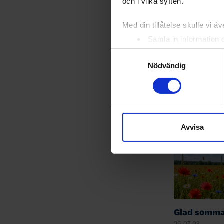
och i vilka syften.
2025-09-06 
2025-09-06 
Med din tillåtelse skulle vi äve
2025-09-07 
2025-09-07 
Samla in information 
Identifiera din enhet 
Samtyckesval
>>
Resultat 
Ta reda på mer om hur dina pe
Nödvändig
eller dra tillbaka ditt samtyc
Relater
Vi använder enhetsidentifierar
sociala medier och analysera 
till de sociala medier och a
Avvisa
med annan information som du 
Glad somma
26-07-03