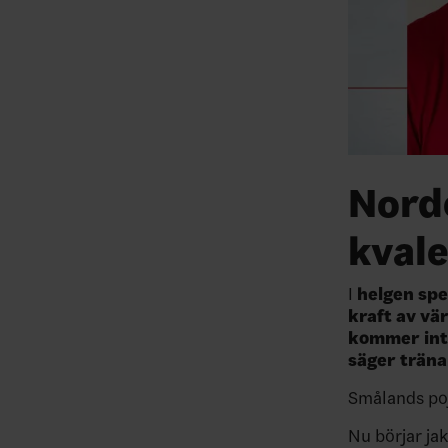
Nordé
kvale
I
helgen spe
kraft av vä
kommer inte
säger trän
Smålands poj
Nu börjar jak