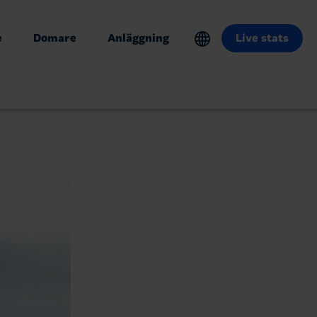
e
Domare
Anläggning
Live stats