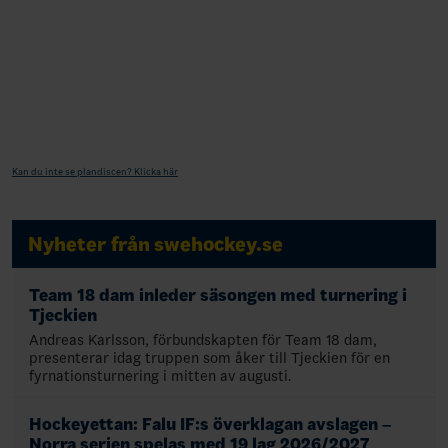
Kan du inte se plandiscen? Klicka här
Nyheter från swehockey.se
Team 18 dam inleder säsongen med turnering i
Tjeckien
Andreas Karlsson, förbundskapten för Team 18 dam,
presenterar idag truppen som åker till Tjeckien för en
fyrnationsturnering i mitten av augusti.
Hockeyettan: Falu IF:s överklagan avslagen –
Norra serien spelas med 19 lag 2026/2027