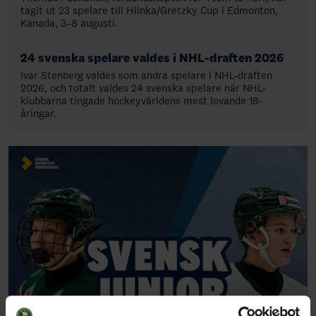
tagit ut 23 spelare till Hlinka/Gretzky Cup i Edmonton,
Kanada, 3–8 augusti.
24 svenska spelare valdes i NHL-draften 2026
Ivar Stenberg valdes som andra spelare i NHL-draften
2026, och totalt valdes 24 svenska spelare när NHL-
klubbarna tingade hockeyvärldens mest lovande 18-
åringar.