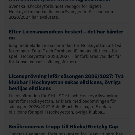
Svenska Ishockeyförbundet redogör för läget i
Hockeyettan sedan licensprövningen inför säsongen
2026/2027 har avslutats.
Efter Licensnämndens besked – det här händer
nu
Idag meddelade Licensnämnden för Hockeyettan att två
föreningar, Falu IF och Forshaga IF, nekas elitlicens för
spel i Hockeyettan 2026/2027. Här förklaras vad det får
för konsekvenser i säsongsförbere…
Licensprövning inför säsongen 2026/2027: Två
klubbar i Hockeyettan nekas elitlicens, övriga
beviljas elitlicens
Licensnämnden för SHL, SDHL och HockeyAllsvenskan,
samt för Hockeyettan, är klara med bedömningen för
säsongen 2026/2027. Falu IF och Forshaga IF nekas
elitlicens för spel i Hockeyettan, övriga klubba…
Småkronornas trupp till Hlinka/Gretzky Cup
Thomas Paananen, förbundskapten för Team 18 herr, har