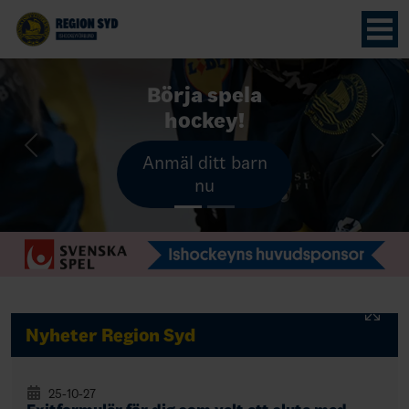
Börja spela
hockey!
Previous
Nex
Anmäl ditt barn
nu
Nyheter Region Syd
25-10-27