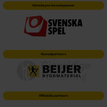
Ishockeyns huvudsponsor
Huvudpartners
Officiella partners