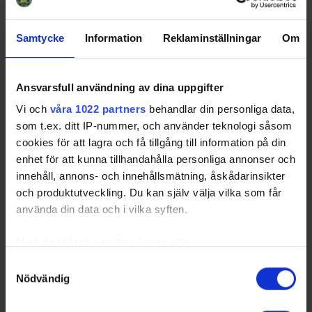
Samtycke
Information
Reklaminställningar
Om
Ansvarsfull användning av dina uppgifter
Vi och
våra 1022 partners
behandlar din personliga data,
som t.ex. ditt IP-nummer, och använder teknologi såsom
cookies för att lagra och få tillgång till information på din
enhet för att kunna tillhandahålla personliga annonser och
innehåll, annons- och innehållsmätning, åskådarinsikter
och produktutveckling. Du kan själv välja vilka som får
använda din data och i vilka syften.
Med din tillåtelse skulle vi även vilja:
Samla in information om din geografiska plats
Samtyckesval
Nödvändig
som kan ha en noggrannhet på upp till flera meter
Identifiera din enhet genom att aktivt skanna den