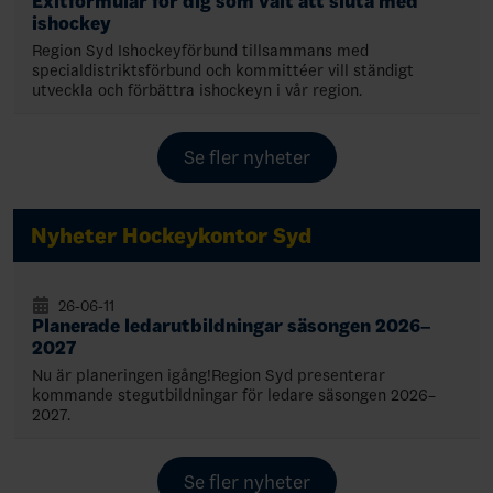
Exitformulär för dig som valt att sluta med
ishockey
Region Syd Ishockeyförbund tillsammans med
specialdistriktsförbund och kommittéer vill ständigt
utveckla och förbättra ishockeyn i vår region.
Se fler nyheter
Nyheter Hockeykontor Syd
26-06-11
Planerade ledarutbildningar säsongen 2026–
2027
Nu är planeringen igång!Region Syd presenterar
kommande stegutbildningar för ledare säsongen 2026–
2027.
Se fler nyheter