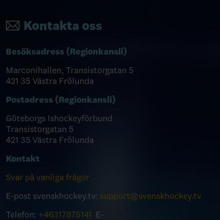
Kontakta oss
Besöksadress (Regionkansli)
Marconihallen, Transistorgatan 5
421 35 Västra Frölunda
Postadress (Regionkansli)
Göteborgs Ishockeyförbund
Transistorgatan 5
421 35 Västra Frölunda
Kontakt
Svar på vanliga frågor
E-post svenskhockey.tv:
support@svenskhockey.tv
Telefon:
+46317875141
E-