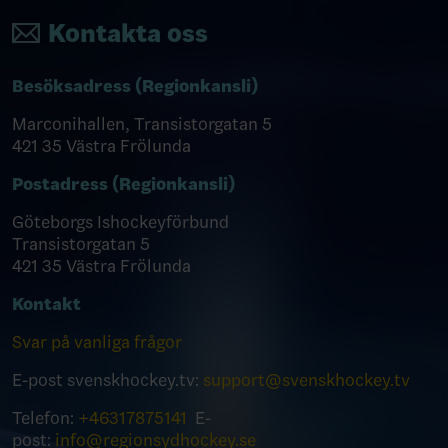
Kontakta oss
Besöksadress (Regionkansli)
Marconihallen, Transistorgatan 5
421 35 Västra Frölunda
Postadress (Regionkansli)
Göteborgs Ishockeyförbund
Transistorgatan 5
421 35 Västra Frölunda
Kontakt
Svar på vanliga frågor
E-post svenskhockey.tv:
support@svenskhockey.tv
Telefon:
+46317875141
E-
post:
info@regionsydhockey.se