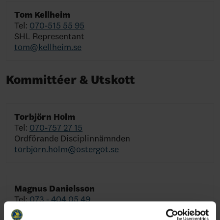
Tom Kellheim
Tel:
070-515 55 95
SHL Representant
tom@kellheim.se
Kommittéer & Utskott
Torbjörn Holm
Tel:
070-757 27 15
Ordförande Disciplinnämnden
torbjorn.holm@ostergot.se
Magnus Danielsson
Tel:
073 - 404 05 49
Ordförande Funktionärskommittén