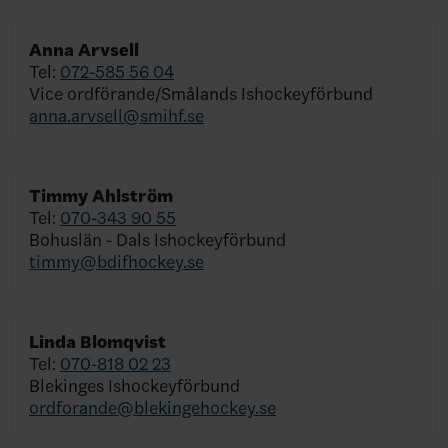
Anna Arvsell
Tel:
072-585 56 04
Vice ordförande/Smålands Ishockeyförbund
anna.arvsell@smihf.se
Timmy Ahlström
Tel:
070-343 90 55
Bohuslän - Dals Ishockeyförbund
timmy@bdifhockey.se
Linda Blomqvist
Tel:
070-818 02 23
Blekinges Ishockeyförbund
ordforande@blekingehockey.se