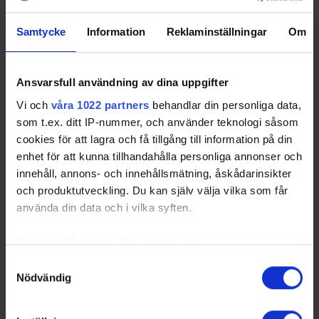
funktionar@blekingehockey.se
Samtycke
Information
Reklaminställningar
Om
Daniel Gustafsson
Tel:
070-8154195
Ansvarsfull användning av dina uppgifter
Ordförande - Ledarutbildning
dg.youthsportsdad@gmail.com
Vi och
våra 1022 partners
behandlar din personliga data,
som t.ex. ditt IP-nummer, och använder teknologi såsom
cookies för att lagra och få tillgång till information på din
enhet för att kunna tillhandahålla personliga annonser och
Liselott Östman
innehåll, annons- och innehållsmätning, åskådarinsikter
Tel:
076-887 05 57
och produktutveckling. Du kan själv välja vilka som får
Ordförande Tävlingskommittén
använda din data och i vilka syften.
subkflick@skanehockey.se
Med din tillåtelse skulle vi även vilja:
Samla in information om din geografiska plats
Samtyckesval
Fredrik Ohlsson
Nödvändig
som kan ha en noggrannhet på upp till flera meter
Tel:
070-686 27 10
Identifiera din enhet genom att aktivt skanna den
Ordförande - Utvecklingskommitté
fredrik.ohlsson@smihf.se
för specifika kännetecken (fingeravtryck)