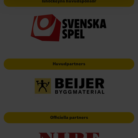
Ishockeyns huvudsponsor
Huvudpartners
Officiella partners