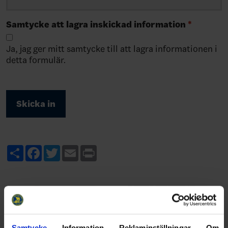
Samtycke att lagra inskickad information
*
Ja, jag ger mitt samtycke till att lagra informationen i
detta formulär.
Share
Facebook
Twitter
Email
Print
Samtycke
Information
Reklaminställningar
Om