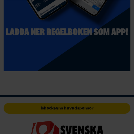
Ishockeyns huvudsponsor