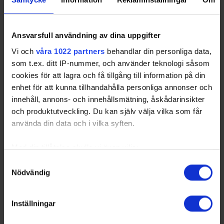
Ansvarsfull användning av dina uppgifter
Vi och
våra 1022 partners
behandlar din personliga data,
som t.ex. ditt IP-nummer, och använder teknologi såsom
cookies för att lagra och få tillgång till information på din
enhet för att kunna tillhandahålla personliga annonser och
innehåll, annons- och innehållsmätning, åskådarinsikter
och produktutveckling. Du kan själv välja vilka som får
använda din data och i vilka syften.
Med din tillåtelse skulle vi även vilja:
Samla in information om din geografiska plats
Samtyckesval
Nödvändig
som kan ha en noggrannhet på upp till flera meter
Identifiera din enhet genom att aktivt skanna den
för specifika kännetecken (fingeravtryck)
Inställningar
Ta reda på mer om hur dina personliga uppgifter
behandlas och ställ in dina preferenser i
detaljsektionen
.