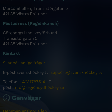
Marconihallen, Transistorgatan 5
421 35 Västra Frölunda
Postadress (Regionkansli)
Göteborgs Ishockeyförbund
Transistorgatan 5
421 35 Västra Frölunda
Kontakt
Svar på vanliga frågor
E-post svenskhockey.tv:
support@svenskhockey.tv
Telefon:
+46317875141
E-
post:
info@regionsydhockey.se
Genvägar
Hemmaplansmodellen