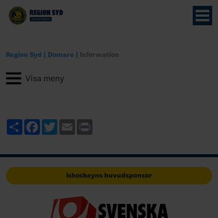
Region Syd
Domare
Information
Share
Facebook
Twitter
Email
Print
Ishockeyns huvudsponsor