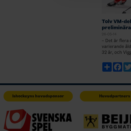
Tolv VM-deb
preliminär
26-05-14
– Det är flera
varierande ål
32 år, och Vig
Det är också 
erfarenhet. V
Share
Fac
Ishockeyns huvudsponsor
Huvudpartners