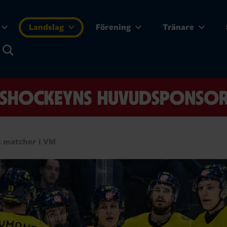
Landslag
Förening
Tränare
s matcher i VM