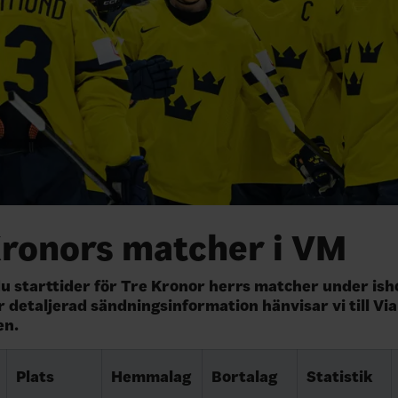
Kronors matcher i VM
du starttider för Tre Kronor herrs matcher under is
r detaljerad sändningsinformation hänvisar vi till Vi
en.
Plats
Hemmalag
Bortalag
Statistik