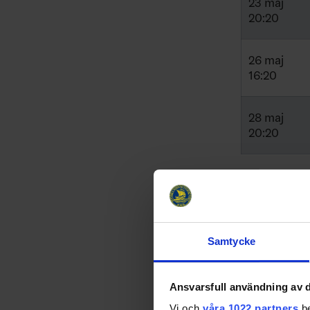
23 maj
20:20
26 maj
16:20
28 maj
20:20
Tre Kronor herr
Se fler r
Samtycke
Relater
Ansvarsfull användning av d
Vi och
våra 1022 partners
be