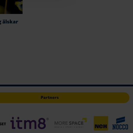
g älskar
Partners