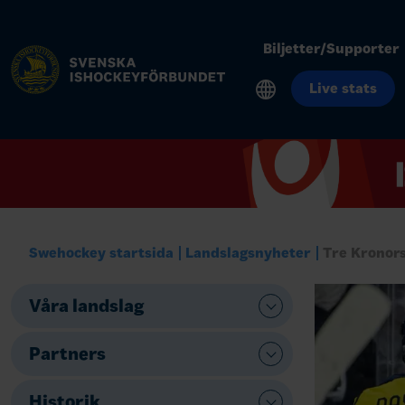
Biljetter/Supporter
Live stats
Swehockey startsida
Landslagsnyheter
Tre Kronor
Våra landslag
Partners
Historik