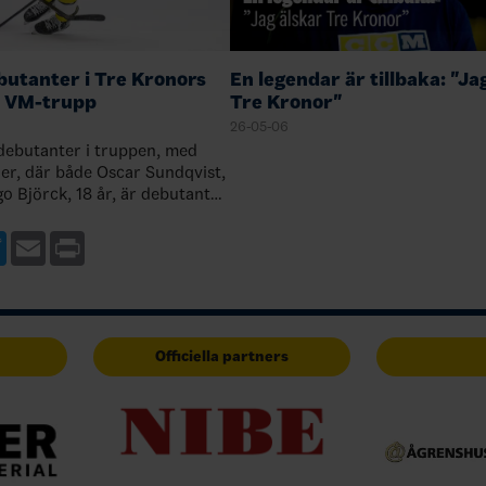
utanter i Tre Kronors
En legendar är tillbaka: "Ja
a VM-trupp
Tre Kronor"
26-05-06
 debutanter i truppen, med
der, där både Oscar Sundqvist,
go Björck, 18 år, är debutanter.
en trupp med mycket
i är nöjda med förbere…
ebook
Twitter
Email
Print
Officiella partners