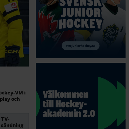
hockey-VM i
aplay och
TV-
sändning