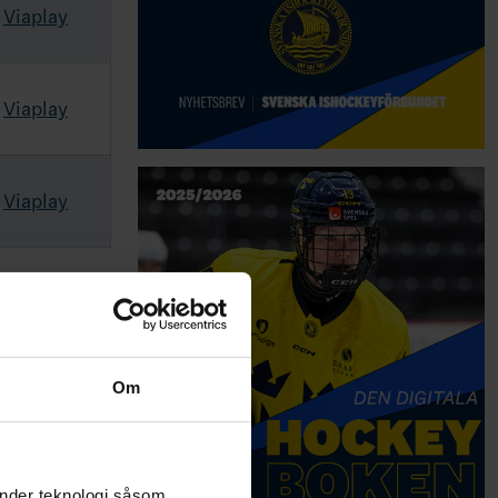
Viaplay
Viaplay
Viaplay
Om
änder teknologi såsom