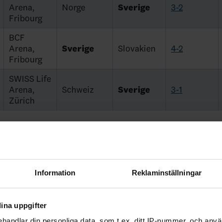
Arena,
Norge
Sverige
3-2
Fribourg
BCF
Arena,
Sverige
Slovakien
4-2
Fribourg
SWISS Life
Arena,
Schweiz
Sverige
3-1
Zürich
Ishockey-VM herr
Landslag
elaterade nyheter
Information
Reklaminställningar
ade artiklar
ina uppgifter
handlar din personliga data, som t.ex. ditt IP-nummer, och anv