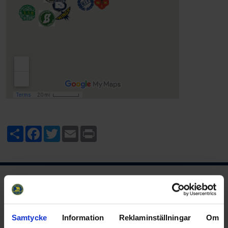
Share
Facebook
Twitter
Email
Print
Ishockeyns huvudsponsor
Samtycke
Information
Reklaminställningar
Om