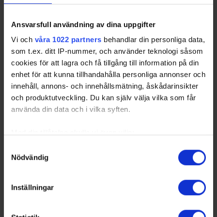
Ansvarsfull användning av dina uppgifter
Vi och
våra 1022 partners
behandlar din personliga data,
som t.ex. ditt IP-nummer, och använder teknologi såsom
Huvudpartners
cookies för att lagra och få tillgång till information på din
enhet för att kunna tillhandahålla personliga annonser och
innehåll, annons- och innehållsmätning, åskådarinsikter
och produktutveckling. Du kan själv välja vilka som får
använda din data och i vilka syften.
Med din tillåtelse skulle vi även vilja:
Officiella partners
Samla in information om din geografiska plats
Samtyckesval
Nödvändig
som kan ha en noggrannhet på upp till flera meter
Identifiera din enhet genom att aktivt skanna den
för specifika kännetecken (fingeravtryck)
Inställningar
Ta reda på mer om hur dina personliga uppgifter
behandlas och ställ in dina preferenser i
detaljsektionen
.