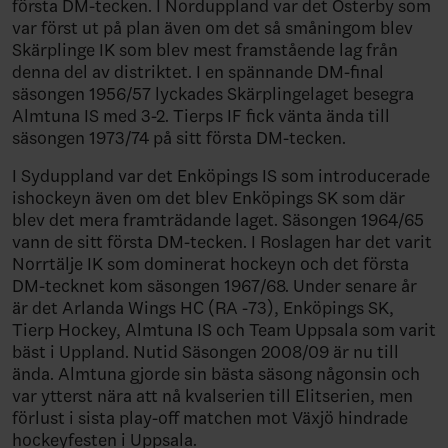
första DM-tecken. I Norduppland var det Österby som
var först ut på plan även om det så småningom blev
Skärplinge IK som blev mest framstående lag från
denna del av distriktet. I en spännande DM-final
säsongen 1956/57 lyckades Skärplingelaget besegra
Almtuna IS med 3-2. Tierps IF fick vänta ända till
säsongen 1973/74 på sitt första DM-tecken.
I Syduppland var det Enköpings IS som introducerade
ishockeyn även om det blev Enköpings SK som där
blev det mera framträdande laget. Säsongen 1964/65
vann de sitt första DM-tecken. I Roslagen har det varit
Norrtälje IK som dominerat hockeyn och det första
DM-tecknet kom säsongen 1967/68. Under senare år
är det Arlanda Wings HC (RA -73), Enköpings SK,
Tierp Hockey, Almtuna IS och Team Uppsala som varit
bäst i Uppland. Nutid Säsongen 2008/09 är nu till
ända. Almtuna gjorde sin bästa säsong någonsin och
var ytterst nära att nå kvalserien till Elitserien, men
förlust i sista play-off matchen mot Växjö hindrade
hockeyfesten i Uppsala.