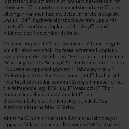
idrottsförbund att administrera tävlingsverksamhet i
ishockey. I förbundets versamhetsberättelse för den
säsongen kan man läsa att detta var årets viktigaste
beslut. 1947 lösgjorde sig ishockeyn från Upplands
idrottsförbund och Upplands ishockeyförbund
bildades den 7 december detta år.
Men hur började det? I ett försök att få fram uppgifter
om när ishockeyn fick lite fastare former i Uppland
kan datumet den 12 februari 1937 vara värt att nämna.
Då arrangerade IK Sirius på Studenternas idrottsplats
i Uppsala en uppvisningsmatch i ishockey mellan
Södertälje och Nacka. Arrangemanget föll väl ut och
resultatet blev redan samma säsong en miniserie med
tre deltagande lag: IK Sirius, IF Vesta och IF Thor.
Samma år spelades också om det första
distriktsmästerskapet i ishockey och de första
distriktsmästarna blev IK Sirius.
Almtuna IS, som under åren dominerat ishockeyn i
Uppsala, fick vänta ända till säsongen 1951/52 på sitt