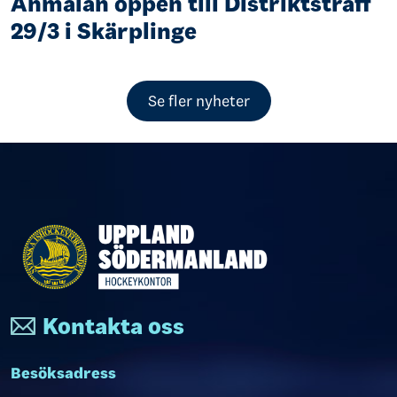
Anmälan öppen till Distriktsträff
29/3 i Skärplinge
Se fler nyheter
Kontakta oss
Besöksadress