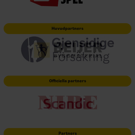
Huvudpartners
Officiella partners
Partners