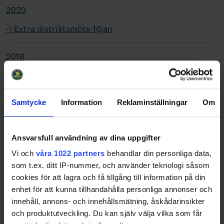
2020
-〉 Extra distriktsmöte 16jan
2019
2018
Samtycke
Information
Reklaminställningar
Om
2017
Ansvarsfull användning av dina uppgifter
2016
Vi och
våra 1022 partners
behandlar din personliga data,
2015
som t.ex. ditt IP-nummer, och använder teknologi såsom
cookies för att lagra och få tillgång till information på din
enhet för att kunna tillhandahålla personliga annonser och
2014
innehåll, annons- och innehållsmätning, åskådarinsikter
och produktutveckling. Du kan själv välja vilka som får
2013