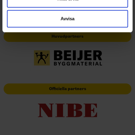
information som du har tillhandahållit eller som de har
samlat in när du har använt deras tjänster.
Avvisa
Huvudpartners
Officiella partners