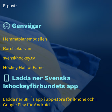
E-post:
Genvägar
Hemmaplansmodellen
Rörelsekurvan
svenskhockey.tv
Hockey Hall of Fame
Ladda ner Svenska
Ishockeyförbundets app
Ladda ner SIF´s app i app-store för iPhone och i
Google Play för Android