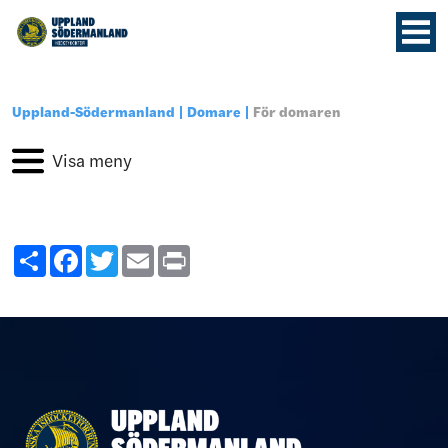
Uppland-Södermanland
Domare
För domaren
Share
Facebook
Twitter
Email
Print