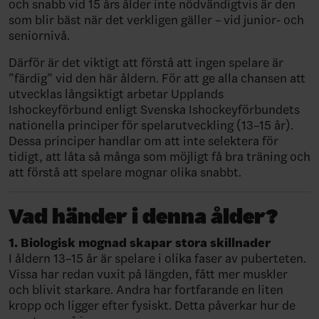
och snabb vid 15 års ålder inte nödvändigtvis är den
som blir bäst när det verkligen gäller – vid junior- och
seniornivå.
Därför är det viktigt att förstå att ingen spelare är
”färdig” vid den här åldern. För att ge alla chansen att
utvecklas långsiktigt arbetar Upplands
Ishockeyförbund enligt Svenska Ishockeyförbundets
nationella principer för spelarutveckling (13–15 år).
Dessa principer handlar om att inte selektera för
tidigt, att låta så många som möjligt få bra träning och
att förstå att spelare mognar olika snabbt.
Vad händer i denna ålder?
1. Biologisk mognad skapar stora skillnader
I åldern 13–15 år är spelare i olika faser av puberteten.
Vissa har redan vuxit på längden, fått mer muskler
och blivit starkare. Andra har fortfarande en liten
kropp och ligger efter fysiskt. Detta påverkar hur de