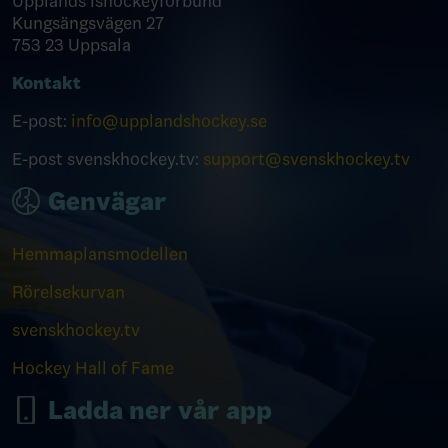
Upplands Ishockeyförbund
Kungsängsvägen 27
753 23 Uppsala
Kontakt
E-post:
info@upplandshockey.se
E-post svenskhockey.tv:
support@svenskhockey.tv
Genvägar
Hemmaplansmodellen
Rörelsekurvan
svenskhockey.tv
Hockey Hall of Fame
Ladda ner vår app