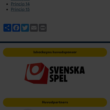
Princip 14
Princip 15
Share
Facebook
Twitter
Email
Print
Ishockeyns huvudsponsor
Huvudpartners