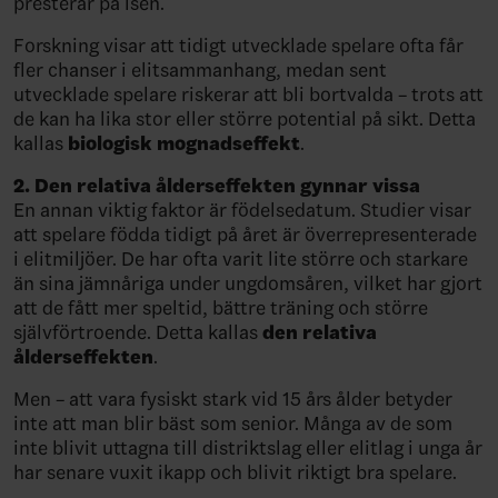
presterar på isen.
Forskning visar att tidigt utvecklade spelare ofta får
fler chanser i elitsammanhang, medan sent
utvecklade spelare riskerar att bli bortvalda – trots att
de kan ha lika stor eller större potential på sikt. Detta
kallas
biologisk mognadseffekt
.
2. Den relativa ålderseffekten gynnar vissa
En annan viktig faktor är födelsedatum. Studier visar
att spelare födda tidigt på året är överrepresenterade
i elitmiljöer. De har ofta varit lite större och starkare
än sina jämnåriga under ungdomsåren, vilket har gjort
att de fått mer speltid, bättre träning och större
självförtroende. Detta kallas
den relativa
ålderseffekten
.
Men – att vara fysiskt stark vid 15 års ålder betyder
inte att man blir bäst som senior. Många av de som
inte blivit uttagna till distriktslag eller elitlag i unga år
har senare vuxit ikapp och blivit riktigt bra spelare.