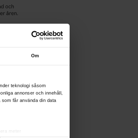
ad och
er åren.
narsson som
Om
t
pvaktades i
änder teknologi såsom
rsonliga annonser och innehåll,
a som får använda din data
ev trea.
lera meter