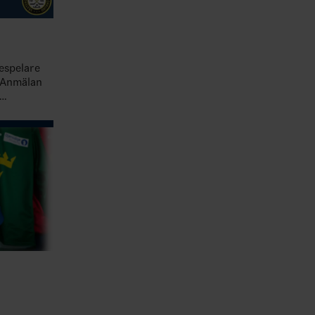
412a7…