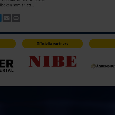
dboken som är ett
ll regelboken. Du har också
ågor nedan till dig som vill
ebook
Twitter
Email
Print
Officiella partners