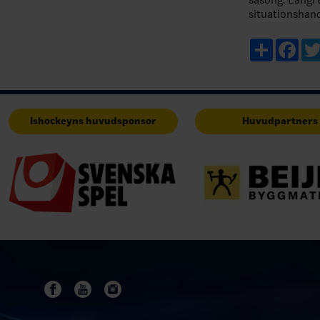
situationshan
komplement ti
årets sommarfr
Share
Fac
utman…
Ishockeyns huvudsponsor
Huvudpartners