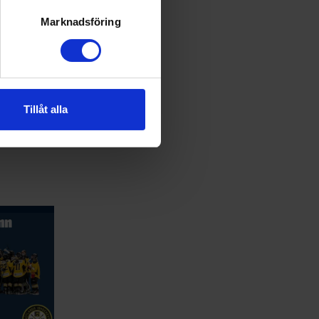
ryck)
ljsektionen
. Du kan ändra
Marknadsföring
rstår),
arstår),
yval 2år),
andahålla funktioner för
(nyval 2år)
n information från din enhet
 tur kombinera informationen
Tillåt alla
deras tjänster.