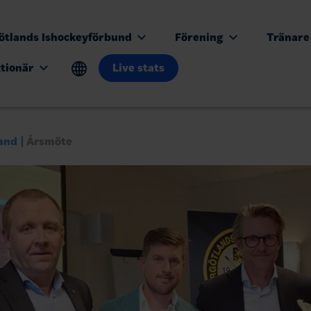
ötlands Ishockeyförbund
Förening
Tränar
ktionär
Live stats
and
Årsmöte