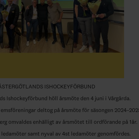
ÄSTERGÖTLANDS ISHOCKEYFÖRBUND
ds Ishockeyförbund höll årsmöte den 4 juni i Vårgårda.
lemsföreningar deltog på årsmöte för säsongen 2024–202
rg omvaldes enhälligt av årsmötet till ordförande på 1år.
 ledamöter samt nyval av 4st ledamöter genomfördes.