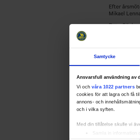
Efter årsmöt
Mikael Lenna
Rune Bäckman
ledarutbildn
Uppvaktning
Hockeyallsve
Samtycke
dömde SDHL f
Scandinaviu
Ledarteamet 
Ansvarsfull användning av d
samband med
Vi och
våra 1022 partners
be
cookies för att lagra och få t
Fair-play
pr
annons- och innehållsmätning
Vinnare blev
och i vilka syften.
Med din tillåtelse skulle vi äve
Västergötla
Samla in information 