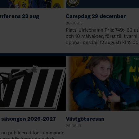
ferens 23 aug
Campdag 29 december
26-08-05
Plats: Ulricehamn Pris: 749:- 60 utespelare
och 10 målvakter, först till kvarn! Anmälan
öppnar onsdag 12 augusti kl 12:00
Välkommen med din anmälan!
https://sportadmin.se/book/?F=1
 säsongen 2026-2027
Västgötaresan
26-06-17
 nu publicerad för kommande
e ned här finner du också