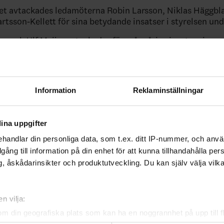
et avtackades ledamöterna Robin Larsson, Niklas Häggbl
rtsson-Kellett för sina betydande insatser i styrelsen und
 och Ulf Meijer avtackades för mångåriga insatser inom
ingar.
 av domarna Oskar Niklasson som dömde den historiska
nskan finalen mellan Djurgården -AIK, samt Dennis Gun
Information
Reklaminställningar
inalen mellan Frölunda HC och Luleå HC inför ett fullsat
m.
för distriktslaget tjejer som tog hem TV-puckens final up
ina uppgifter
 årsmötet.
handlar din personliga data, som t.ex. ditt IP-nummer, och anv
illgång till information på din enhet för att kunna tillhandahålla pe
is delades ut i samband med årsmötet
, åskådarinsikter och produktutveckling. Du kan själv välja vilk
 Nittorps IK, Vänersborgs HC blev tvåa och Grästorps IK bl
n vilja:
nds Ishockeyförbund styrelse 25/26
om din geografiska plats som kan ha en noggrannhet på upp till f