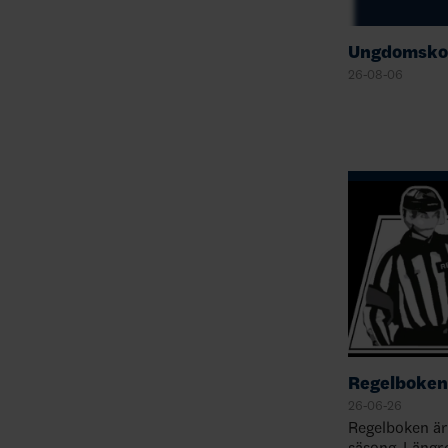
Ungdomskon
26-08-06
Regelboken
26-06-26
Regelboken är
säsong. Längr