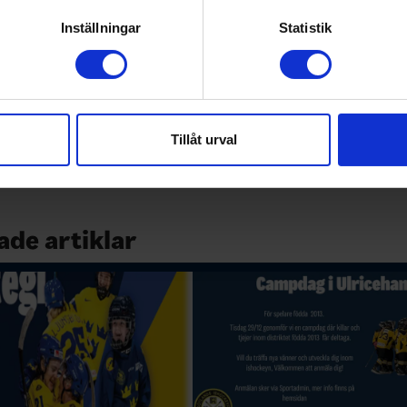
genom att aktivt skanna den för specifika kännetecken (fingeravt
:
Jonas Sandberg (nyval 1år)
rsonliga uppgifter behandlas och ställ in dina preferenser i
deta
Inställningar
Statistik
damöter:
Joakim Karlsson (omval 2år), Marie Kleifert (kva
ke när som helst från cookie-förklaringen.
röm (omval 2år), Cissi Frank (kvarstår), Peter Boström (kv
er (kvarstår), Daniel Carlgren (kvarstår), Malin Franzon (n
e för att anpassa innehållet och annonserna till användarna, tillh
r (nyval 2år), Helena Wallin (nyval 2år) Emelie Skoglund 
vår trafik. Vi vidarebefordrar även sådana identifierare och anna
 Andersson, Pontus Holmqvist
nnons- och analysföretag som vi samarbetar med. Dessa kan i sin
Tillåt urval
har tillhandahållit eller som de har samlat in när du har använt 
ng:
Lars Caarp, Anna Ider och Per Johanson
ade artiklar