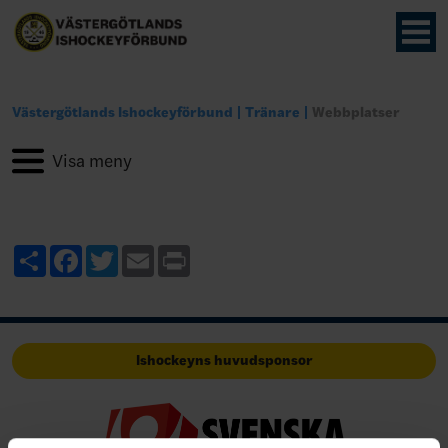
Västergötlands Ishockeyförbund
Tränare
Webbplatser
Share
Facebook
Twitter
Email
Print
Ishockeyns huvudsponsor