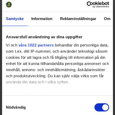
Samtycke
Information
Reklaminställningar
Om
Huvudpartners
Ansvarsfull användning av dina uppgifter
Vi och
våra 1022 partners
behandlar din personliga data,
som t.ex. ditt IP-nummer, och använder teknologi såsom
cookies för att lagra och få tillgång till information på din
enhet för att kunna tillhandahålla personliga annonser och
innehåll, annons- och innehållsmätning, åskådarinsikter
Officiella partners
och produktutveckling. Du kan själv välja vilka som får
använda din data och i vilka syften.
Med din tillåtelse skulle vi även vilja:
Samla in information om din geografiska plats
Samtyckesval
Nödvändig
som kan ha en noggrannhet på upp till flera meter
Identifiera din enhet genom att aktivt skanna den