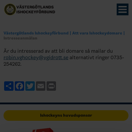
Västergötlands Ishockeyförbund
Att vara Ishockeydomare
Intresseanmälan
Är du intresserad av att bli domare så mailar du
robin.vghockey@vgidrott.se
alternativt ringer 0735-
254262.
Share
Facebook
Twitter
Email
Print
Ishockeyns huvudsponsor