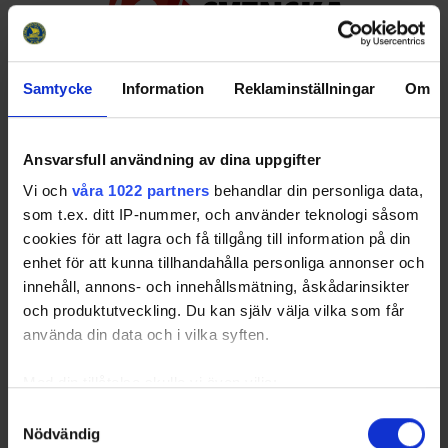
Samtycke
Information
Reklaminställningar
Om
Huvudpartners
Ansvarsfull användning av dina uppgifter
Vi och
våra 1022 partners
behandlar din personliga data,
som t.ex. ditt IP-nummer, och använder teknologi såsom
cookies för att lagra och få tillgång till information på din
enhet för att kunna tillhandahålla personliga annonser och
innehåll, annons- och innehållsmätning, åskådarinsikter
och produktutveckling. Du kan själv välja vilka som får
Officiella partners
använda din data och i vilka syften.
Med din tillåtelse skulle vi även vilja:
Samla in information om din geografiska plats
Samtyckesval
Nödvändig
som kan ha en noggrannhet på upp till flera meter