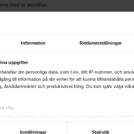
mna med er anmälan.
gnup.com/portal/event.aspx?key=edee39bd-7f7f-43ab-bc60
49
rs 070-643 10 39
Information
Reklaminställningar
ade artiklar
ina uppgifter
handlar din personliga data, som t.ex. ditt IP-nummer, och anv
illgång till information på din enhet för att kunna tillhandahålla pe
, åskådarinsikter och produktutveckling. Du kan själv välja vilk
n vilja:
om din geografiska plats som kan ha en noggrannhet på upp till f
genom att aktivt skanna den för specifika kännetecken (fingeravt
ferens 23 aug
Campdag 29 december
rsonliga uppgifter behandlas och ställ in dina preferenser i
deta
Inställningar
Statistik
26-08-05