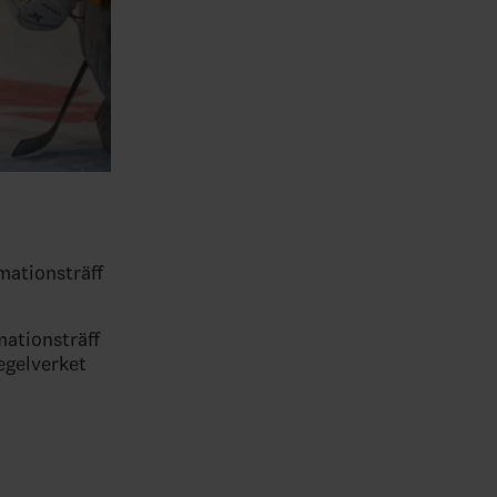
mationsträff
mationsträff
egelverket