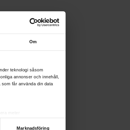
-
Om
änder teknologi såsom
rsonliga annonser och innehåll,
a som får använda din data
lera meter
ryck)
ljsektionen
. Du kan ändra
Marknadsföring