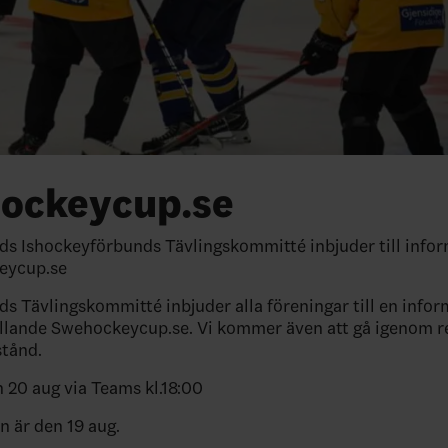
ockeycup.se
ds Ishockeyförbunds Tävlingskommitté inbjuder till infor
eycup.se
ds Tävlingskommitté inbjuder alla föreningar till en infor
llande Swehockeycup.se. Vi kommer även att gå igenom r
lstånd.
 20 aug via Teams kl.18:00
n är den 19 aug.