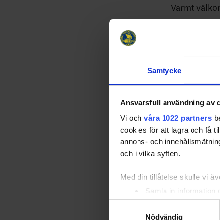
Varmt välko
https://ysi
d0b97f9735
Frågor Ande
Samtycke
Relater
Ansvarsfull användning av d
Vi och
våra 1022 partners
be
cookies för att lagra och få t
annons- och innehållsmätning
och i vilka syften.
Med din tillåtelse skulle vi äve
Samla in information 
Identifiera din enhet 
Samtyckesval
Ungdomskon
Ta reda på mer om hur dina pe
Nödvändig
26-08-06