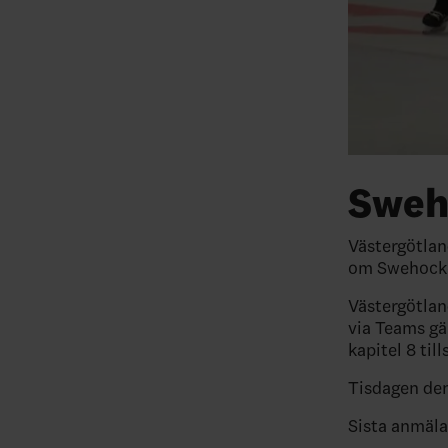
Sweh
Västergötlan
om Swehock
Västergötlan
via Teams gä
kapitel 8 til
Tisdagen den
Sista anmäla