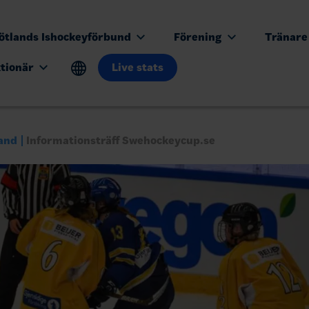
ötlands Ishockeyförbund
Förening
Tränar
ktionär
Live stats
and
Informationsträff Swehockeycup.se