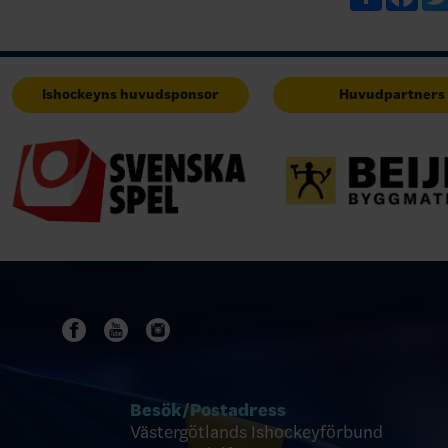
utman…
Ishockeyns huvudsponsor
Huvudpartners
Besök/
Postadress
Västergötlands Ishockeyförbund