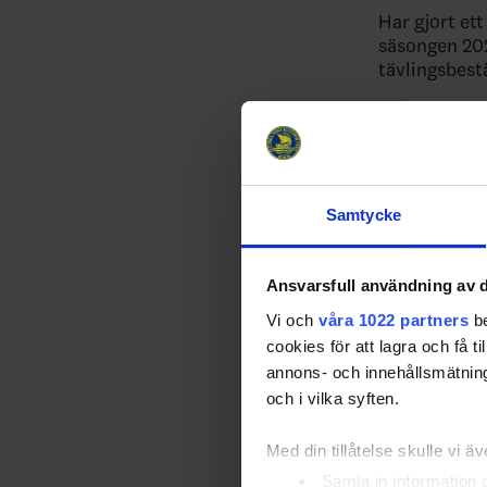
Har gjort et
säsongen 20
tävlingsbes
För det är f
förvissa sig 
tävlingsbest
Ändringar I
Samtycke
Ha en fortsa
Ansvarsfull användning av d
Relater
Vi och
våra 1022 partners
be
cookies för att lagra och få t
annons- och innehållsmätning
och i vilka syften.
Med din tillåtelse skulle vi äve
Samla in information 