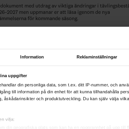
t dokument med utdrag av viktiga ändringar i tävlingsbes
26–2027 men uppmanar er att läsa igenom de nya
tämmelserna för kommande säsong.
öreningens, ledarens, spelarens och funktionärens skyldigh
om innehållet i SIF:s vid varje tid gällande tävlingsregler.
N
ämmelser är paragrafer och text i gult.
 Tävlingsbestämmelser 2026 2027
Information
Reklaminställningar
tt trevlig dag och sommar!
ina uppgifter
ade artiklar
handlar din personliga data, som t.ex. ditt IP-nummer, och anv
illgång till information på din enhet för att kunna tillhandahålla pe
, åskådarinsikter och produktutveckling. Du kan själv välja vilk
n vilja:
om din geografiska plats som kan ha en noggrannhet på upp till f