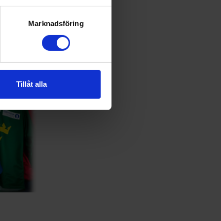
ryck)
ljsektionen
. Du kan ändra
Marknadsföring
andahålla funktioner för
n information från din enhet
 tur kombinera informationen
Tillåt alla
deras tjänster.
412a7…