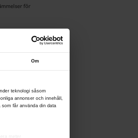
tämmelser för
et att
yheter i
Om
änder teknologi såsom
rsonliga annonser och innehåll,
a som får använda din data
lera meter