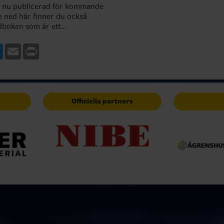
 nu publicerad för kommande
e ned här finner du också
dboken som är ett
ll regelboken. Du har också
ågor nedan till dig som vill
ebook
Twitter
Email
Print
Officiella partners