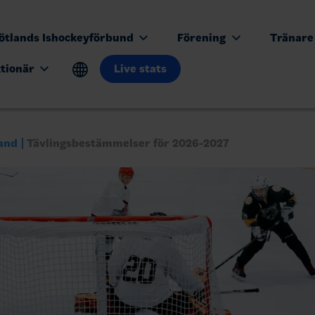
ötlands Ishockeyförbund
Förening
Tränar
ktionär
Live stats
and
Tävlingsbestämmelser för 2026-2027