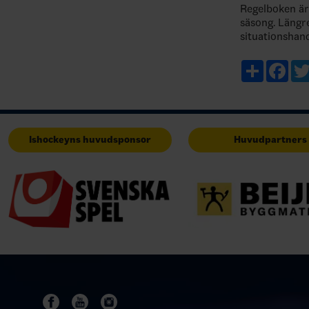
Regelboken är
säsong. Längr
situationshan
komplement ti
årets sommarfr
Share
Fac
utman…
Ishockeyns huvudsponsor
Huvudpartners