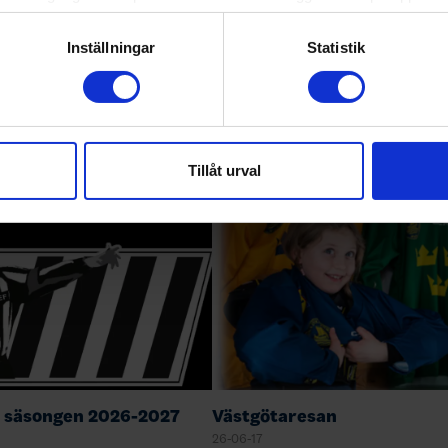
genom att aktivt skanna den för specifika kännetecken (fingeravt
rsonliga uppgifter behandlas och ställ in dina preferenser i
deta
Inställningar
Statistik
ke när som helst från cookie-förklaringen.
ferens 23 aug
Campdag 29 december
26-08-05
e för att anpassa innehållet och annonserna till användarna, tillh
Plats: Ulricehamn Pris: 749:- 60 utespelare
vår trafik. Vi vidarebefordrar även sådana identifierare och anna
och 10 målvakter, först till kvarn! Anmälan
nnons- och analysföretag som vi samarbetar med. Dessa kan i sin
öppnar onsdag 12 augusti kl 12:00
Tillåt urval
Välkommen med din anmälan!
har tillhandahållit eller som de har samlat in när du har använt 
https://sportadmin.se/book/?F=1
 säsongen 2026-2027
Västgötaresan
26-06-17