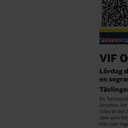
VIF O
Lördag d
en segra
Tävlinge
En fantastis
idrotten. Att
Vilka är det
Vem som hels
Har man inge