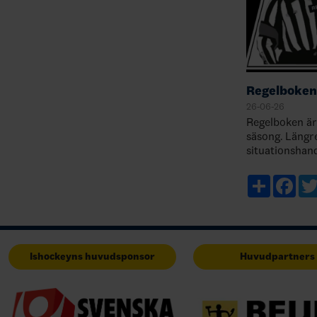
Regelboken
26-06-26
Regelboken är
säsong. Längr
situationshan
komplement ti
årets sommarfr
Share
Fac
utman…
Ishockeyns huvudsponsor
Huvudpartners