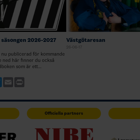
 säsongen 2026-2027
Västgötaresan
26-06-17
 nu publicerad för kommande
e ned här finner du också
dboken som är ett
ll regelboken. Du har också
ågor nedan till dig som vill
ebook
Twitter
Email
Print
Officiella partners