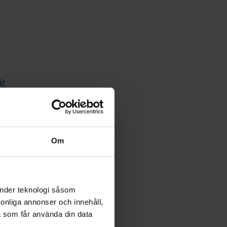
är
urnering.
nds
Om
apar vi
t tävla inom
@vgidrott.se
änder teknologi såsom
rsonliga annonser och innehåll,
a som får använda din data