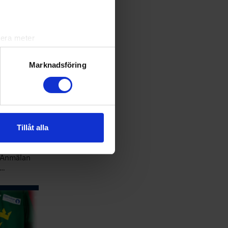
lera meter
ryck)
ljsektionen
. Du kan ändra
Marknadsföring
andahålla funktioner för
n information från din enhet
 tur kombinera informationen
Tillåt alla
deras tjänster.
412a7…