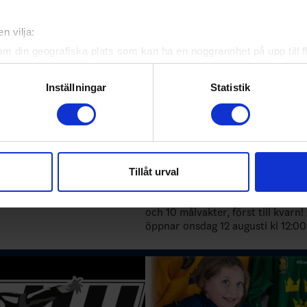
ade artiklar
n vilja:
om din geografiska plats som kan ha en noggrannhet på upp till f
genom att aktivt skanna den för specifika kännetecken (fingeravt
rsonliga uppgifter behandlas och ställ in dina preferenser i
deta
Inställningar
Statistik
ke när som helst från cookie-förklaringen.
e för att anpassa innehållet och annonserna till användarna, tillh
vår trafik. Vi vidarebefordrar även sådana identifierare och anna
ferens 23 aug
Campdag 29 december
nnons- och analysföretag som vi samarbetar med. Dessa kan i sin
Tillåt urval
26-08-05
har tillhandahållit eller som de har samlat in när du har använt 
Plats: Ulricehamn Pris: 749:- 60 utespelare
och 10 målvakter, först till kvarn! Anmälan
öppnar onsdag 12 augusti kl 12:00
Välkommen med din anmälan!
https://sportadmin.se/book/?F=1