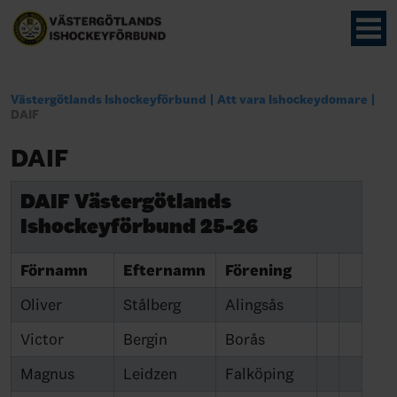
Västergötlands Ishockeyförbund
Att vara Ishockeydomare
DAIF
DAIF
DAIF Västergötlands
Ishockeyförbund 25-26
Förnamn
Efternamn
Förening
Oliver
Stålberg
Alingsås
Victor
Bergin
Borås
Magnus
Leidzen
Falköping