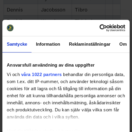
Dennis
Jacobsson
Tibro
Fredrik
Wennbom
Tidaholm
Christian
Bernow
Trollhättan
Filip
Andersson
Töreboda
Samtycke
Information
Reklaminställningar
Om
Tomas
Wiberg
Ulricehamn
Ansvarsfull användning av dina uppgifter
Marcus
Linde
Vårgårda
Vi och
våra 1022 partners
behandlar din personliga data,
Victor
Kjellsson
Vänersborg
som t.ex. ditt IP-nummer, och använder teknologi såsom
cookies för att lagra och få tillgång till information på din
enhet för att kunna tillhandahålla personliga annonser och
innehåll, annons- och innehållsmätning, åskådarinsikter
och produktutveckling. Du kan själv välja vilka som får
använda din data och i vilka syften.
Share
Facebook
Twitter
Email
Print
Med din tillåtelse skulle vi även vilja: