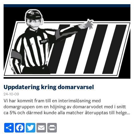
Uppdatering kring domarvarsel
24-10-09
Vi har kommit fram till en interimslösning med
domargruppen om en höjning av domararvodet med i snitt
ca 5% och därmed kunde alla matcher återupptas till helgen
som gick. Vi kommer återigen att…
Share
Facebook
Twitter
Email
Print