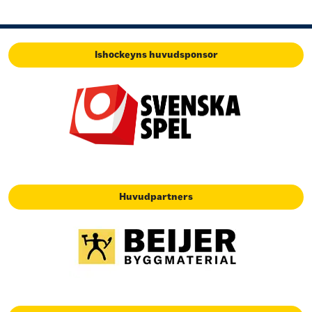
Ishockeyns huvudsponsor
Huvudpartners