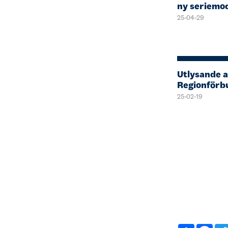
ny seriemod
25-04-29
Utlysande 
Regionförb
25-02-19