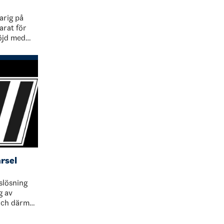
arig på
rat för
öjd med
ort för en
 203…
rsel
slösning
g av
och därmed
l helgen
t…