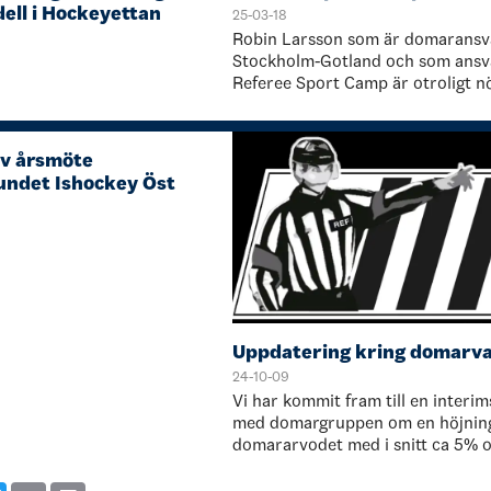
ell i Hockeyettan
25-03-18
Robin Larsson som är domaransv
Stockholm-Gotland och som ansva
Referee Sport Camp är otroligt n
utfallet och att intresset var så st
domarcamp. Kopplat till Strategi
av årsmöte
undet Ishockey Öst
Uppdatering kring domarva
24-10-09
Vi har kommit fram till en interim
med domargruppen om en höjnin
domararvodet med i snitt ca 5% 
kunde alla matcher återupptas til
som gick. Vi kommer återigen at