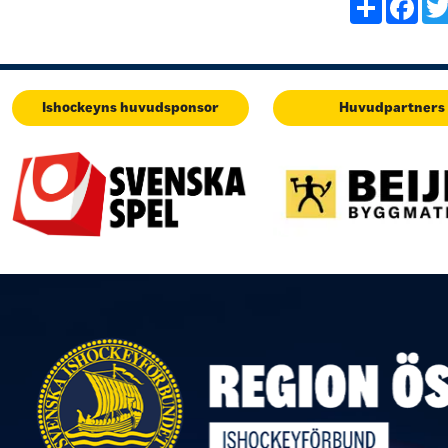
Share
Fac
Ishockeyns huvudsponsor
Huvudpartners