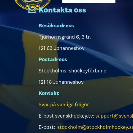
Kontakta oss
Besöksadress
Tjurhornsgränd 6, 3 tr.
121 63 Johanneshov
Postadress
Stockholms Ishockeyförbund
121 16 Johanneshov
Kontakt
Svar på vanliga frågor
E-post svenskhockey.tv:
support@svensk
E-post:
stockholm@stockholmhockey.s