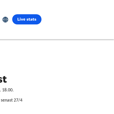
Live stats
st
. 18.00.
 senast 27/4