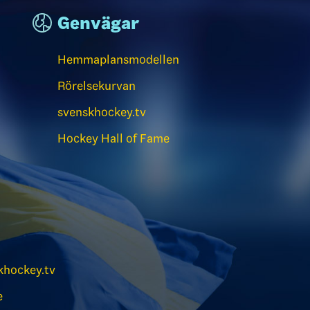
Genvägar
Hemmaplansmodellen
Rörelsekurvan
svenskhockey.tv
Hockey Hall of Fame
hockey.tv
e