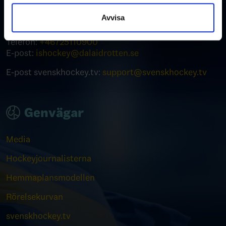
791 50 Falun
samlat in när du har använt deras tjänster.
Avvisa
Kontakt
Telefon:
+46
725110900
E-post:
ishockey@dalaidrotten.se
E-post svenskhockey.tv:
support@svenskhockey.tv
Genvägar
Media
Hockeyjournalisterna
Hemmaplansmodellen
Rörelsekurvan
svenskhockey.tv