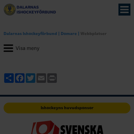
Dalarnas Ishockeyförbund
Domare
Webbplatser
Share
Facebook
Twitter
Email
Print
Ishockeyns huvudsponsor