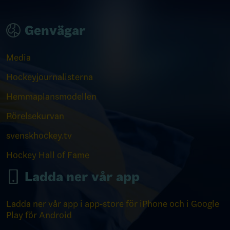
Genvägar
Media
Hockeyjournalisterna
Hemmaplansmodellen
Rörelsekurvan
svenskhockey.tv
Hockey Hall of Fame
Ladda ner vår app
Ladda ner vår app i app-store för iPhone och i Google
Play för Android