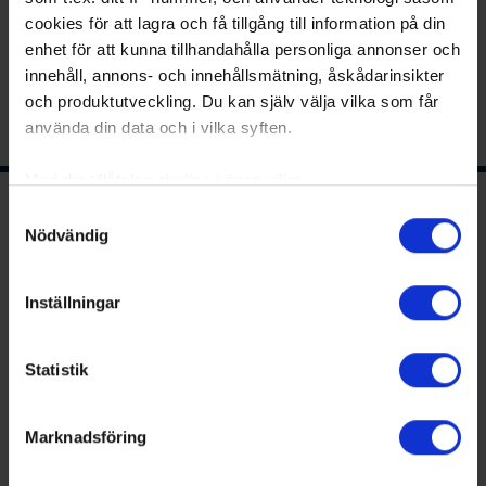
cookies för att lagra och få tillgång till information på din
enhet för att kunna tillhandahålla personliga annonser och
innehåll, annons- och innehållsmätning, åskådarinsikter
Share
Facebook
Twitter
Email
Print
och produktutveckling. Du kan själv välja vilka som får
använda din data och i vilka syften.
Med din tillåtelse skulle vi även vilja:
Samla in information om din geografiska plats
Samtyckesval
Ishockeyns huvudsponsor
Nödvändig
som kan ha en noggrannhet på upp till flera meter
Identifiera din enhet genom att aktivt skanna den
för specifika kännetecken (fingeravtryck)
Inställningar
Ta reda på mer om hur dina personliga uppgifter
behandlas och ställ in dina preferenser i
detaljsektionen
.
Statistik
Du kan ändra eller dra tillbaka ditt samtycke när som
helst från cookie-förklaringen.
Huvudpartners
Marknadsföring
Vi använder enhetsidentifierare för att anpassa innehållet
och annonserna till användarna, tillhandahålla funktioner