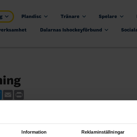
ng
Plandisc
Tränare
Spelare
verksamhet
Dalarnas Ishockeyförbund
Social
ning
ebook
Twitter
Email
Print
Information
Reklaminställningar