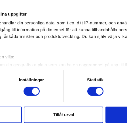
ina uppgifter
handlar din personliga data, som t.ex. ditt IP-nummer, och anv
Officiella partners
illgång till information på din enhet för att kunna tillhandahålla pe
, åskådarinsikter och produktutveckling. Du kan själv välja vilk
n vilja:
om din geografiska plats som kan ha en noggrannhet på upp till f
genom att aktivt skanna den för specifika kännetecken (fingeravt
rsonliga uppgifter behandlas och ställ in dina preferenser i
deta
Inställningar
Statistik
ke när som helst från cookie-förklaringen.
e för att anpassa innehållet och annonserna till användarna, tillh
vår trafik. Vi vidarebefordrar även sådana identifierare och anna
nnons- och analysföretag som vi samarbetar med. Dessa kan i sin
Tillåt urval
Genvägar
har tillhandahållit eller som de har samlat in när du har använt 