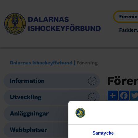
Föreni
Fadder
Dalarnas Ishockeyförbund
Förening
Före
Information
Share
Fac
Utveckling
Anläggningar
Webbplatser
Samtycke