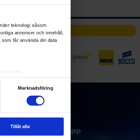
änder teknologi såsom
Partners
rsonliga annonser och innehåll,
a som får använda din data
lera meter
ryck)
ljsektionen
. Du kan ändra
Marknadsföring
andahålla funktioner för
n information från din enhet
 tur kombinera informationen
Tillåt alla
Ladda ner vår app
deras tjänster.