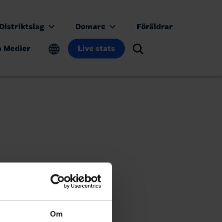
Distriktslag
Domare
Föräldrar
a Medier
Live stats
Om