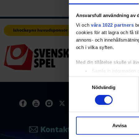
Ansvarsfull användning av d
Vi och
våra 1022 partners
be
Ishockeyns huvudsponsor
Huvudpartners
cookies för att lagra och få t
annons- och innehållsmätning
och i vilka syften.
Med din tillåtelse skulle vi äve
Samla in information 
Identifiera din enhet 
Samtyckesval
Ta reda på mer om hur dina pe
Nödvändig
eller dra tillbaka ditt samtyc
Vi använder enhetsidentifierar
sociala medier och analysera 
till de sociala medier och a
Avvisa
Kontakta oss
med annan information som du 