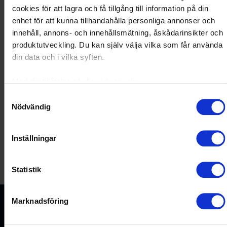
cookies för att lagra och få tillgång till information på din
Officiella partners
enhet för att kunna tillhandahålla personliga annonser och
innehåll, annons- och innehållsmätning, åskådarinsikter och
produktutveckling. Du kan själv välja vilka som får använda
din data och i vilka syften.
Med din tillåtelse skulle vi även vilja:
Samla in information om din geografiska plats som
Samtyckesval
Partners
Nödvändig
kan ha en noggrannhet på upp till flera meter
Identifiera din enhet genom att aktivt skanna den för
specifika kännetecken (fingeravtryck)
Inställningar
Ta reda på mer om hur dina personliga uppgifter behandlas
och ställ in dina preferenser i
detaljsektionen
. Du kan
Statistik
ändra eller dra tillbaka ditt samtycke när som helst från
cookie-förklaringen.
Marknadsföring
Vi använder enhetsidentifierare för att anpassa innehållet
och annonserna till användarna, tillhandahålla funktioner för