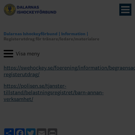
Dalarnas Ishockeyförbund
Information
Registerutdrag för tränare/ledare/materialare
https://swehockey.se/foerening/information/begraensa
registerutdrag/
https://polisen.se/tjanster-
tillstand/belastningsregistret/barn-annan-
verksamhet/
Share
Facebook
Twitter
Email
Print