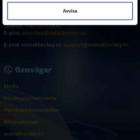
791 50 Falun
samlat in när du har använt deras tjänster.
Avvisa
Kontakt
Telefon:
+46
725110900
E-post:
ishockey@dalaidrotten.se
E-post svenskhockey.tv:
support@svenskhockey.tv
Genvägar
Media
Hockeyjournalisterna
Hemmaplansmodellen
Rörelsekurvan
svenskhockey.tv