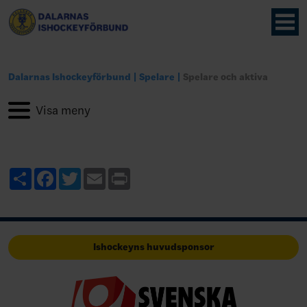
Dalarnas Ishockeyförbund
Spelare
Spelare och aktiva
Share
Facebook
Twitter
Email
Print
Ishockeyns huvudsponsor