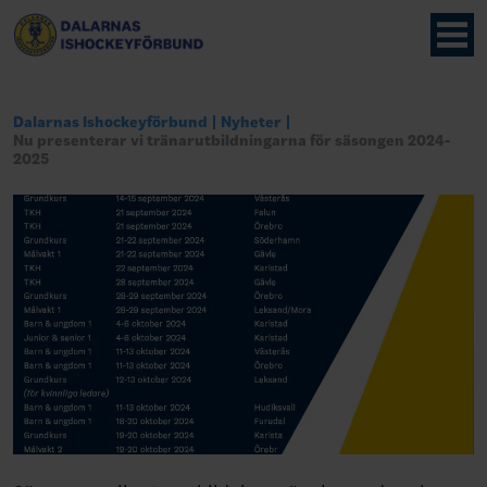
Dalarnas Ishockeyförbund
Nyheter
Nu presenterar vi tränarutbildningarna för säsongen 2024-
2025