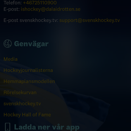
Telefon:
+46
725110900
E-post:
ishockey@dalaidrotten.se
E-post svenskhockey.tv:
support@svenskhockey.tv
Genvägar
Media
Hockeyjournalisterna
Hemmaplansmodellen
Rörelsekurvan
svenskhockey.tv
Hockey Hall of Fame
Ladda ner vår app