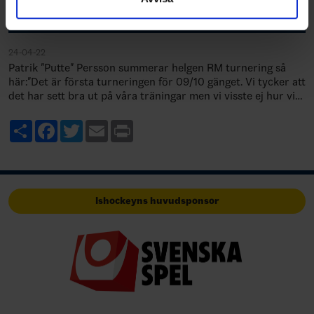
Kallelse Årsmöte 2024
24-04-22
Patrik "Putte" Persson summerar helgen RM turnering så
här:"Det är första turneringen för 09/10 gänget. Vi tycker att
det har sett bra ut på våra träningar men vi visste ej hur vi
skulle stå oss mot a…
Share
Facebook
Twitter
Email
Print
Ishockeyns huvudsponsor