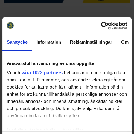
Relaterade artiklar
Samtycke
Information
Reklaminställningar
Om
Ansvarsfull användning av dina uppgifter
Vi och
våra 1022 partners
behandlar din personliga data,
som t.ex. ditt IP-nummer, och använder teknologi såsom
cookies för att lagra och få tillgång till information på din
enhet för att kunna tillhandahålla personliga annonser och
innehåll, annons- och innehållsmätning, åskådarinsikter
och produktutveckling. Du kan själv välja vilka som får
24-08-12
använda din data och i vilka syften.
Dalarnas Ishockeyförbund, hockeykontoret region Väst och
RF-SISUDalarna bjuder härmed in samtliga föreningar i
distriktetettill en dag där fokus är ishockeyns strategi 2030,
Med din tillåtelse skulle vi även vilja: