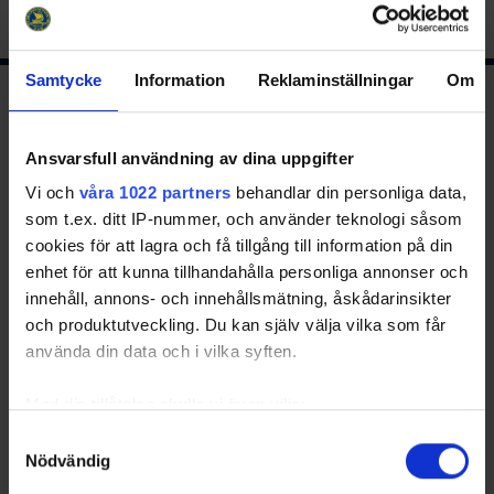
Samtycke
Information
Reklaminställningar
Om
Ishockeyns huvudsponsor
Ansvarsfull användning av dina uppgifter
Vi och
våra 1022 partners
behandlar din personliga data,
som t.ex. ditt IP-nummer, och använder teknologi såsom
cookies för att lagra och få tillgång till information på din
enhet för att kunna tillhandahålla personliga annonser och
innehåll, annons- och innehållsmätning, åskådarinsikter
och produktutveckling. Du kan själv välja vilka som får
Huvudpartners
använda din data och i vilka syften.
Med din tillåtelse skulle vi även vilja:
Samla in information om din geografiska plats
Samtyckesval
Nödvändig
som kan ha en noggrannhet på upp till flera meter
Identifiera din enhet genom att aktivt skanna den