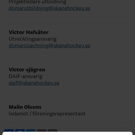
Projektledare utbildning
domarutbildning@skanehockey.se
Victor Hafsäter
Utvecklingsansvarig
domarcoachning@skanehockey.se
Victor sjögren
DAIF-ansvarig
daif@skanehockey.se
Malin Olsson
ledamot / föreningsrepresentant
Share
Facebook
Twitter
Email
Print