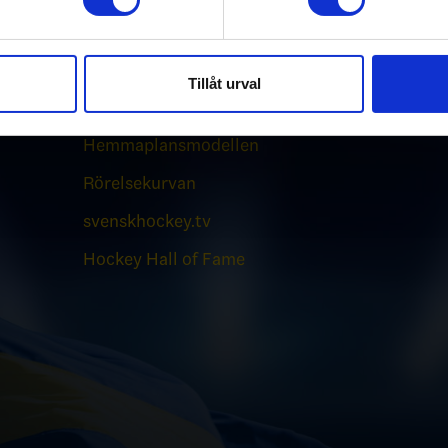
e för att anpassa innehållet och annonserna till användarna, tillh
vår trafik. Vi vidarebefordrar även sådana identifierare och anna
nnons- och analysföretag som vi samarbetar med. Dessa kan i sin
Tillåt urval
Genvägar
har tillhandahållit eller som de har samlat in när du har använt 
Hemmaplansmodellen
Rörelsekurvan
svenskhockey.tv
Hockey Hall of Fame