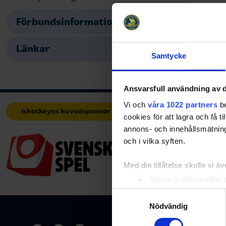
Magnus D
Adjungera
Förbundsinformation
Länkar
Share
Fac
Samtycke
Ansvarsfull användning av d
Vi och
våra 1022 partners
be
Ishockeyns huvudsponsor
Huvudpartners
cookies för att lagra och få t
annons- och innehållsmätning
och i vilka syften.
Med din tillåtelse skulle vi äve
Samla in information 
Identifiera din enhet 
Samtyckesval
Ta reda på mer om hur dina pe
Nödvändig
eller dra tillbaka ditt samtyc