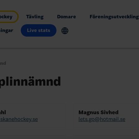
ockey
Tävling
Domare
Föreningsutveckling
ingar
Live stats
mnd
iplinnämnd
ahl
Magnus Sivhed
@skanehockey.se
lets.go@hotmail.se