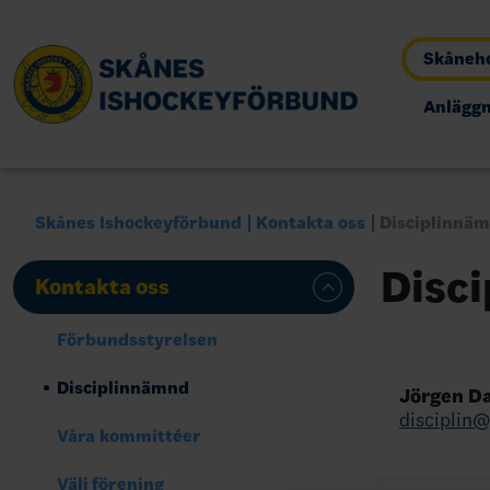
Skåneh
Anläggn
Skånes Ishockeyförbund
Kontakta oss
Disciplinnä
Disc
Kontakta oss
Förbundsstyrelsen
Disciplinnämnd
Jörgen D
disciplin
Våra kommittéer
Välj förening