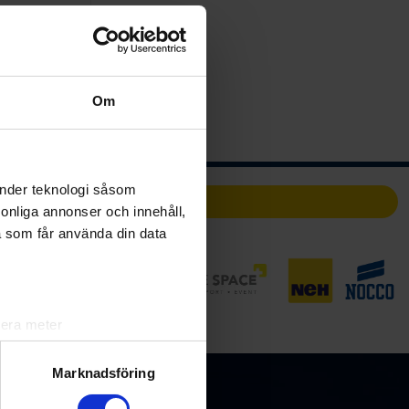
Om
änder teknologi såsom
Partners
rsonliga annonser och innehåll,
a som får använda din data
lera meter
ryck)
ljsektionen
. Du kan ändra
Marknadsföring