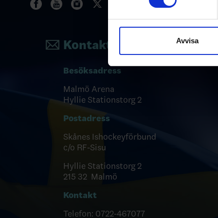
Vi använder enhetsidentifierar
sociala medier och analysera 
till de sociala medier och a
Avvisa
Kontakta oss
med annan information som du 
Besöksadress
Malmö Arena
Hyllie Stationstorg 2
Postadress
Skånes Ishockeyförbund
c/o RF-Sisu
Hyllie Stationstorg 2
215 32 Malmö
Kontakt
Telefon: 0722-467077