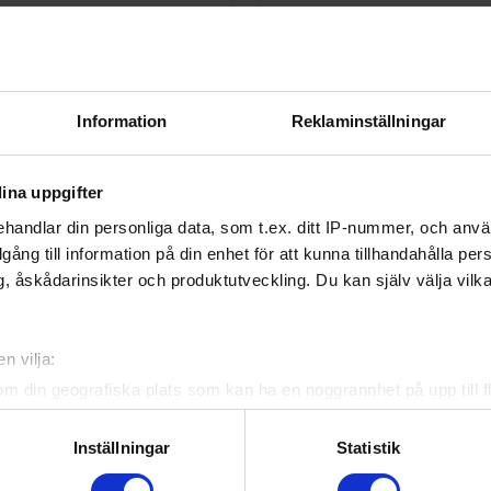
anielsson
Marcus Sjöstedt
d
mrseastedt@gmail.com
ebook
Twitter
Email
Print
Information
Reklaminställningar
ina uppgifter
handlar din personliga data, som t.ex. ditt IP-nummer, och anv
Officiella partners
illgång till information på din enhet för att kunna tillhandahålla pe
, åskådarinsikter och produktutveckling. Du kan själv välja vilk
n vilja:
om din geografiska plats som kan ha en noggrannhet på upp till f
genom att aktivt skanna den för specifika kännetecken (fingeravt
rsonliga uppgifter behandlas och ställ in dina preferenser i
deta
Inställningar
Statistik
ke när som helst från cookie-förklaringen.