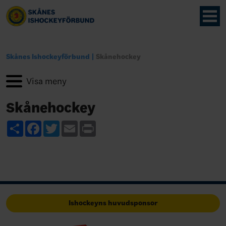
Skånes Ishockeyförbund
Skånehockey
Skånehockey
Share
Facebook
Twitter
Email
Print
Ishockeyns huvudsponsor