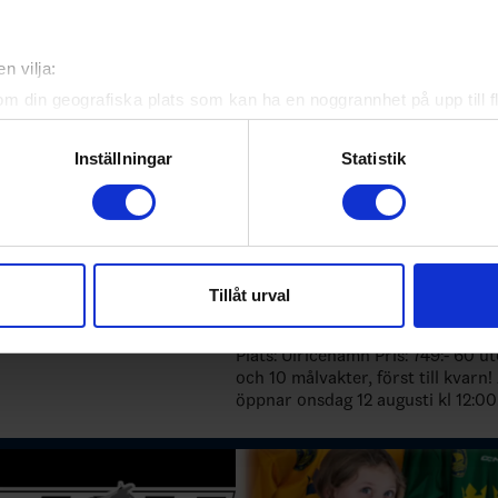
ade artiklar
n vilja:
om din geografiska plats som kan ha en noggrannhet på upp till f
genom att aktivt skanna den för specifika kännetecken (fingeravt
rsonliga uppgifter behandlas och ställ in dina preferenser i
deta
Inställningar
Statistik
ke när som helst från cookie-förklaringen.
e för att anpassa innehållet och annonserna till användarna, tillh
vår trafik. Vi vidarebefordrar även sådana identifierare och anna
nnons- och analysföretag som vi samarbetar med. Dessa kan i sin
Tillåt urval
ferens 23 aug
Campdag 29 december
har tillhandahållit eller som de har samlat in när du har använt 
26-08-05
Plats: Ulricehamn Pris: 749:- 60 utespelare
och 10 målvakter, först till kvarn! Anmälan
öppnar onsdag 12 augusti kl 12:00
Välkommen med din anmälan!
https://sportadmin.se/book/?F=1