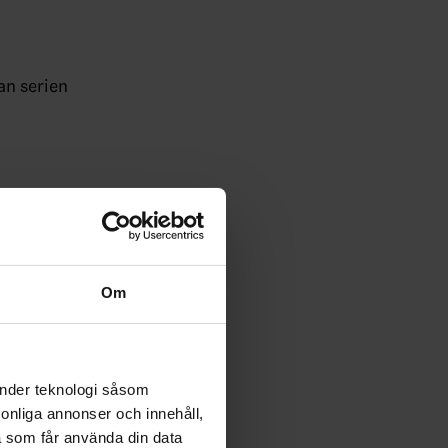
an serien
usti 2026.
Om
änder teknologi såsom
rsonliga annonser och innehåll,
a som får använda din data