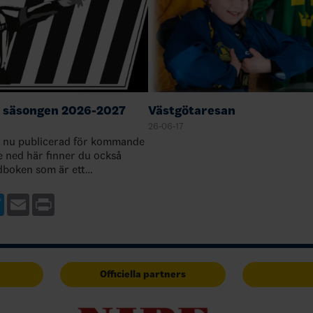
 säsongen 2026-2027
Västgötaresan
26-06-17
 nu publicerad för kommande
e ned här finner du också
dboken som är ett
ll regelboken. Du har också
ågor nedan till dig som vill
ebook
Twitter
Email
Print
Officiella partners