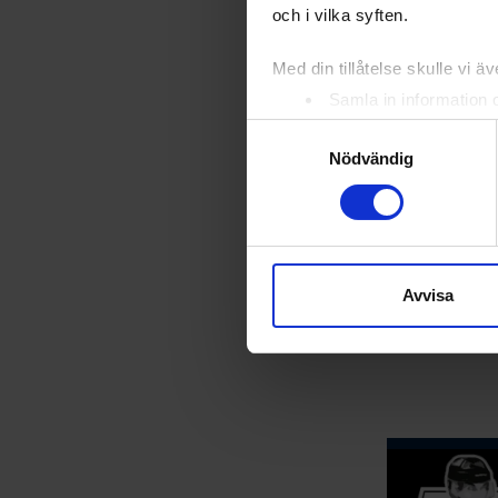
och i vilka syften.
Relater
Med din tillåtelse skulle vi äve
Samla in information 
Identifiera din enhet 
Samtyckesval
Ta reda på mer om hur dina pe
Nödvändig
eller dra tillbaka ditt samtyc
Vi använder enhetsidentifierar
sociala medier och analysera 
till de sociala medier och a
Avvisa
Ungdomskon
med annan information som du 
26-08-06