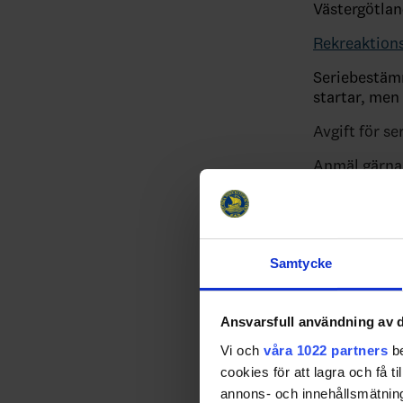
Västergötlan
Rekreaktion
Seriebestämm
startar, men
Avgift för s
Anmäl gärna i
Sista dag för
Anmälan via
Samtycke
Vid frågor e
Kontakta Mar
Ansvarsfull användning av d
mariaj.lind
Vi och
våra 1022 partners
be
maria.lindq
cookies för att lagra och få t
annons- och innehållsmätning