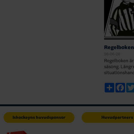
Regelboken
26-06-26
Regelboken är
säsong. Längr
situationshan
komplement ti
årets sommarfr
Share
Fac
utman…
Ishockeyns huvudsponsor
Huvudpartners