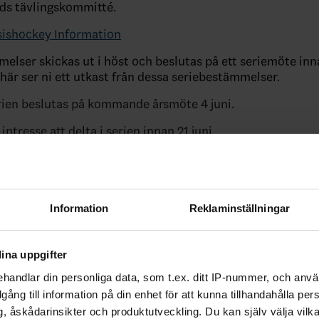
ds tävlingskommitté.
sishockey Information
elser skickas ut i höst och beslutas på ett seriemöte inn
 här ser ni ett utkast från dessa seriebestämmelser.
erien beslutas på kommande årsmöte 4 juni.
ntresse att delta i serien innan 21 juni.
 anmälan och avanmälan (utan avgift) till serien är 31 aug
 denna länk:
Anmälan rekreationsishockey 2026-2027
Information
Reklaminställningar
ller synpunkter?
ia Lindqvist
ina uppgifter
qvist@outlook.com
handlar din personliga data, som t.ex. ditt IP-nummer, och anv
vist@vghockey.se
eller 070-9444809
illgång till information på din enhet för att kunna tillhandahålla pe
, åskådarinsikter och produktutveckling. Du kan själv välja vilk