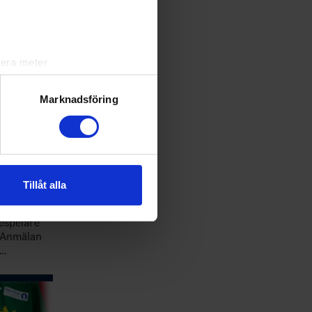
lera meter
ryck)
ljsektionen
. Du kan ändra
Marknadsföring
andahålla funktioner för
n information från din enhet
 tur kombinera informationen
Tillåt alla
deras tjänster.
412a7…