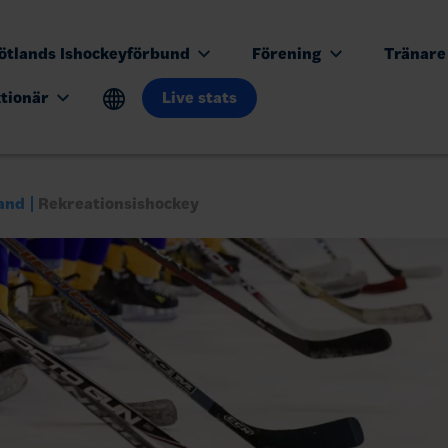
ötlands Ishockeyförbund
Förening
Tränar
ktionär
Live stats
and
Rekreationsishockey