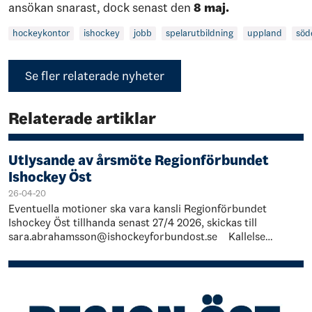
ansökan snarast, dock senast den
8 maj.
hockeykontor
ishockey
jobb
spelarutbildning
uppland
söd
Se fler relaterade nyheter
Relaterade artiklar
Utlysande av årsmöte Regionförbundet
Ishockey Öst
26-04-20
Eventuella motioner ska vara kansli Regionförbundet
Ishockey Öst tillhanda senast 27/4 2026, skickas till
sara.abrahamsson@ishockeyforbundost.se Kallelse
Årsmöte Regionförbundet Öst 2026 …