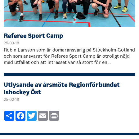
Referee Sport Camp
25-03-18
Robin Larsson som är domaransvarig på Stockholm-Gotland
och som ansvarat för Referee Sport Camp är otroligt nöjd
med utfallet och att intresset var så stort för en
domarcamp. Kopplat till Strategi 203…
Utlysande av årsmöte Regionförbundet
Ishockey Öst
25-02-19
Share
Facebook
Twitter
Email
Print