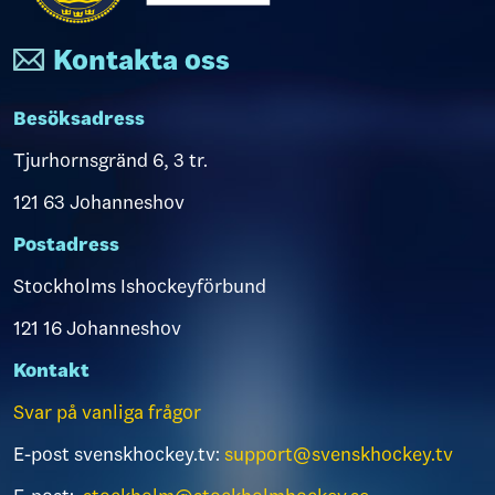
Kontakta oss
Besöksadress
Tjurhornsgränd 6, 3 tr.
121 63 Johanneshov
Postadress
Stockholms Ishockeyförbund
121 16 Johanneshov
Kontakt
Svar på vanliga frågor
E-post svenskhockey.tv:
support@svenskhockey.tv