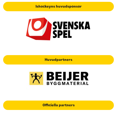
Ishockeyns huvudsponsor
Huvudpartners
Officiella partners