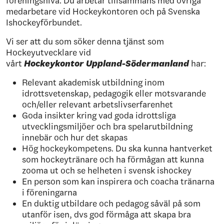
föreningsnivå. Du arbetar tillsammans med övriga
medarbetare vid Hockeykontoren och på Svenska
Ishockeyförbundet.
Vi ser att du som söker denna tjänst som
Hockeyutvecklare vid
vårt
Hockeykontor Uppland-Södermanland
har:
Relevant akademisk utbildning inom
idrottsvetenskap, pedagogik eller motsvarande
och/eller relevant arbetslivserfarenhet
Goda insikter kring vad goda idrottsliga
utvecklingsmiljöer och bra spelarutbildning
innebär och hur det skapas
Hög hockeykompetens. Du ska kunna hantverket
som hockeytränare och ha förmågan att kunna
zooma ut och se helheten i svensk ishockey
En person som kan inspirera och coacha tränarna
i föreningarna
En duktig utbildare och pedagog såväl på som
utanför isen, dvs god förmåga att skapa bra