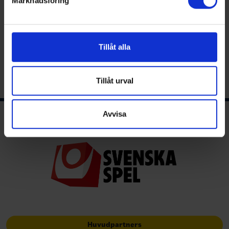
Marknadsföring
Vi använder enhetsidentifierare för att anpassa innehållet
och annonserna till användarna, tillhandahålla funktioner
för sociala medier och analysera vår trafik. Vi
vidarebefordrar även sådana identifierare och annan
Tillåt alla
information från din enhet till de sociala medier och
Share
Facebook
Twitter
Email
Print
annons- och analysföretag som vi samarbetar med.
Dessa kan i sin tur kombinera informationen med annan
Tillåt urval
information som du har tillhandahållit eller som de har
samlat in när du har använt deras tjänster.
Avvisa
Ishockeyns huvudsponsor
Huvudpartners