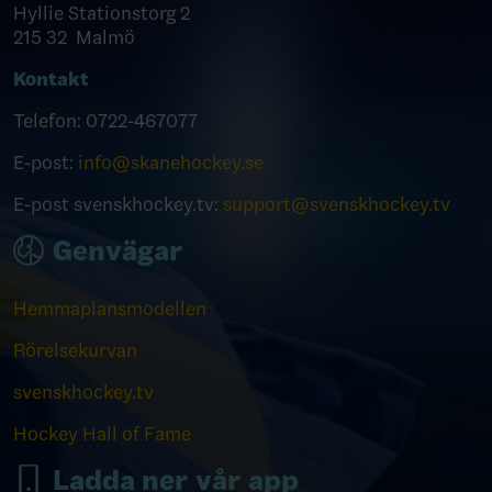
Hyllie Stationstorg 2
215 32 Malmö
Kontakt
Telefon: 0722-467077
E-post:
info@skanehockey.se
E-post svenskhockey.tv:
support@svenskhockey.tv
Genvägar
Hemmaplansmodellen
Rörelsekurvan
svenskhockey.tv
Hockey Hall of Fame
Ladda ner vår app