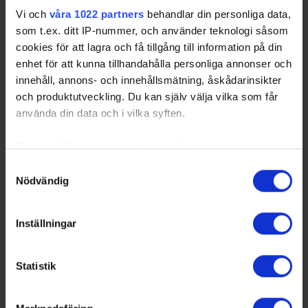
Vi och
våra 1022 partners
behandlar din personliga data,
som t.ex. ditt IP-nummer, och använder teknologi såsom
cookies för att lagra och få tillgång till information på din
enhet för att kunna tillhandahålla personliga annonser och
innehåll, annons- och innehållsmätning, åskådarinsikter
och produktutveckling. Du kan själv välja vilka som får
använda din data och i vilka syften.
Med din tillåtelse skulle vi även vilja:
Samla in information om din geografiska plats
Samtyckesval
Nödvändig
som kan ha en noggrannhet på upp till flera meter
Identifiera din enhet genom att aktivt skanna den
för specifika kännetecken (fingeravtryck)
Inställningar
Ta reda på mer om hur dina personliga uppgifter
behandlas och ställ in dina preferenser i
detaljsektionen
.
Statistik
Du kan ändra eller dra tillbaka ditt samtycke när som
helst från cookie-förklaringen.