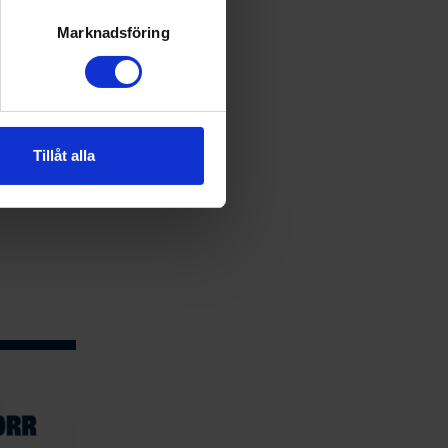
ryck)
ljsektionen
. Du kan ändra
Marknadsföring
andahålla funktioner för
n information från din enhet
 tur kombinera informationen
Tillåt alla
deras tjänster.