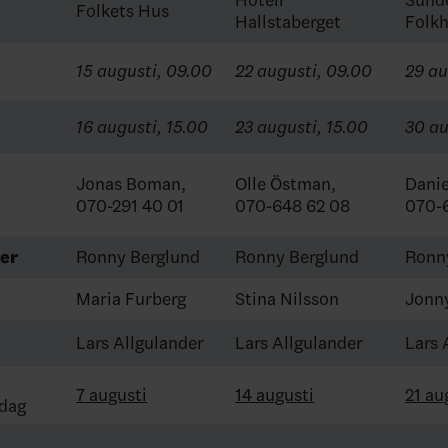
Folkets Hus
Hallstaberget
Folk
15 augusti, 09.00
22 augusti, 09.00
29 au
t
16 augusti, 15.00
23 augusti, 15.00
30 au
Jonas Boman,
Olle Östman,
Danie
070-291 40 01
070-648 62 08
070-
rer
Ronny Berglund
Ronny Berglund
Ronn
Maria Furberg
Stina Nilsson
Jonny
Lars Allgulander
Lars Allgulander
Lars 
7 augusti
14 augusti
21 au
dag