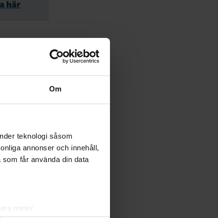
ka här
Om
anmäl
r
änder teknologi såsom
rsonliga annonser och innehåll,
pfyller
a som får använda din data
lera meter