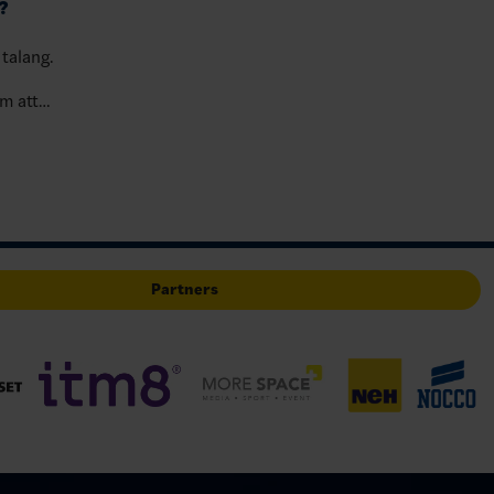
?
 talang.
om att
ta är de
iket…
Partners