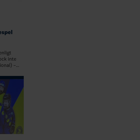
espel
nligt
ock inte
onal) –
l. U13-16F,
ional -…