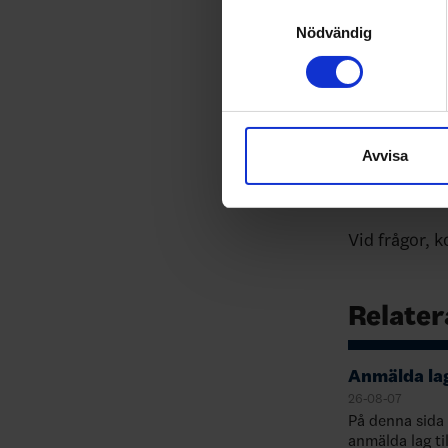
Identifiera din enhet 
Samtyckesval
E
o
Ta reda på mer om hur dina pe
Nödvändig
Fullst
·
eller dra tillbaka ditt samtyc
Kostnad
Vi använder enhetsidentifierar
2700 k
·
sociala medier och analysera 
till de sociala medier och a
Avvisa
1900 k
·
med annan information som du 
Vid frågor, 
Relater
Anmälda lag
26-08-07
På denna sid
anmälda lag ti