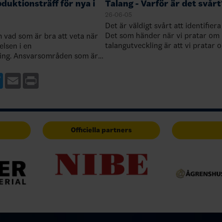
oduktionsträff för nya i
Talang - Varför är det svårt
26-06-05
Det är väldigt svårt att identifiera
Det som händer när vi pratar om
 vad som är bra att veta när
talangutveckling är att vi pratar 
relsen i en
utveckla ett antal individer och of
ing. Ansvarsområden som är
här individerna som vi har gett et
d de innebär samt vilket stöd
e och förening kan få…
ebook
Twitter
Email
Print
Officiella partners