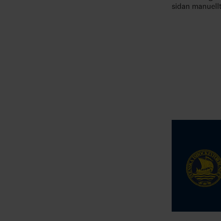
sidan manuell
uppdateras i 
kommer sidan