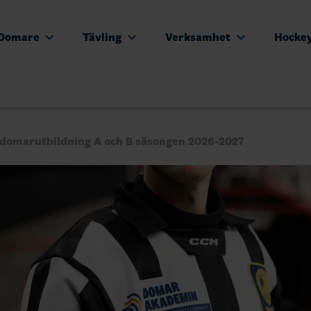
Domare
Tävling
Verksamhet
Hocke
sdomarutbildning A och B säsongen 2026-2027