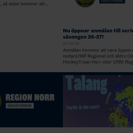
t, så sidan kommer att
mån av tid. Under semestertid
 inte uppdateras.O…
Nu öppnar anmälan till seri
säsongen 26-27!
26-08-05
Anmälan kommer att vara öppen e
nedan:U16P Regional och äldre (d
HockeyTrean Herr eller U19D Regi
2026-06-15U16 div 1 och yngre ink
HockeyTrean Herr samt U19D Reg