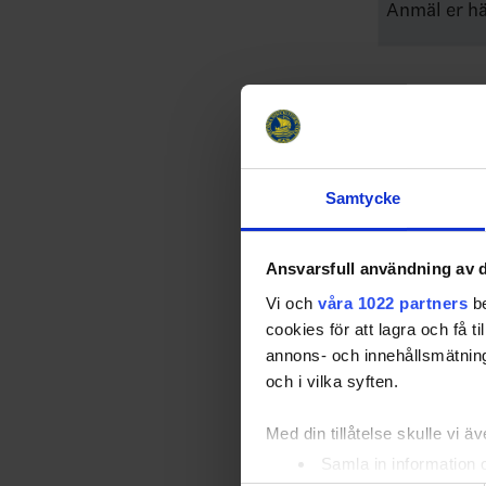
Anmäl er h
Övrig pr
Alla ko
·
Samtycke
Obliga
·
eventu
Fystest
Ansvarsfull användning av d
·
Vi och
våra 1022 partners
be
Tag me
·
cookies för att lagra och få t
Reseers
·
annons- och innehållsmätning
krave
och i vilka syften.
M
o
Med din tillåtelse skulle vi äve
2
o
Samla in information 