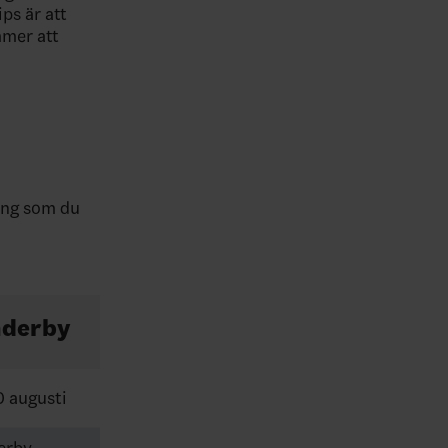
ps är att
mmer att
ning som du
nderby
 augusti
erby