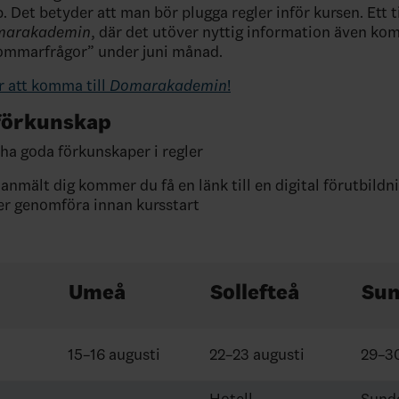
 Det betyder att man bör plugga regler inför kursen. Ett ti
marakademin
, där det utöver nyttig information även ko
ommarfrågor” under juni månad.
r att komma till
Domarakademin
!
förkunskap
ha goda förkunskaper i regler
anmält dig kommer du få en länk till en digital förutbild
r genomföra innan kursstart
Umeå
Sollefteå
Su
15–16 augusti
22–23 augusti
29–30
Hotell
Sund