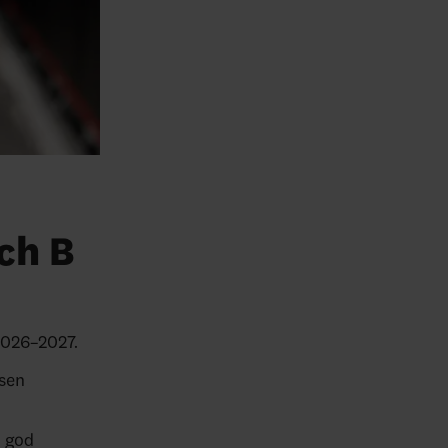
ch B
2026–2027.
rsen
d god