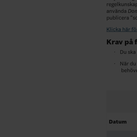
regelkunskap.
använda
Do
publicera ”s
Klicka här fö
Krav på 
Du ska 
·
När du 
·
behöve
Datum