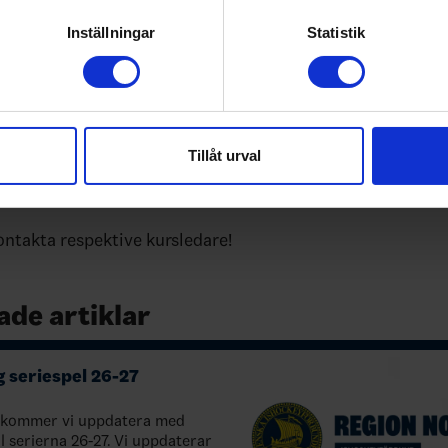
genom att aktivt skanna den för specifika kännetecken (fingeravt
rsättning för hyrbil betalas ej
rsonliga uppgifter behandlas och ställ in dina preferenser i
deta
Inställningar
Statistik
ändigt schema kommer senare
ke när som helst från cookie-förklaringen.
e för att anpassa innehållet och annonserna till användarna, tillh
r
vår trafik. Vi vidarebefordrar även sådana identifierare och anna
nnons- och analysföretag som vi samarbetar med. Dessa kan i sin
Tillåt urval
r (förstaårs-domare)
har tillhandahållit eller som de har samlat in när du har använt 
kontakta respektive kursledare!
ade artiklar
 seriespel 26-27
a kommer vi uppdatera med
ll serierna 26-27. Vi uppdaterar