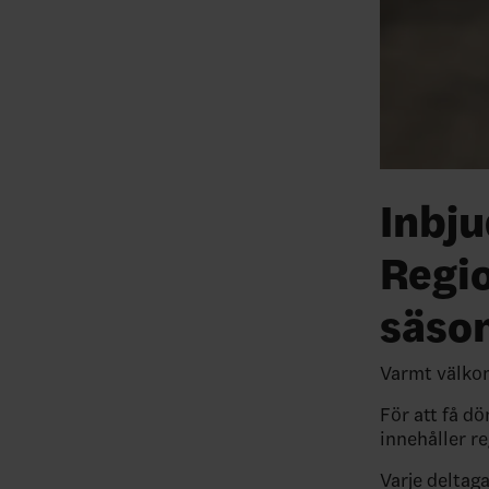
Inbj
Regi
säso
Varmt välko
För att få d
innehåller r
Varje deltag