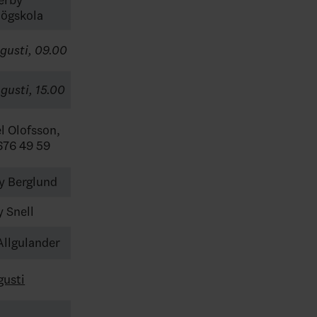
högskola
gusti, 09.00
gusti, 15.00
l Olofsson,
676 49 59
y Berglund
 Snell
Allgulander
gusti