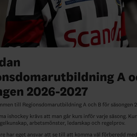
udan
onsdomarutbildning A o
ngen 2026-2027
mmen till Regionsdomarutbildning A och B för säsongen 
öma ishockey krävs att man går kurs inför varje säsong. Ku
egelkunskap, arbetsmönster, ledarskap och regelprov.
are har eget ansvar att se till att komma väl förberedd me