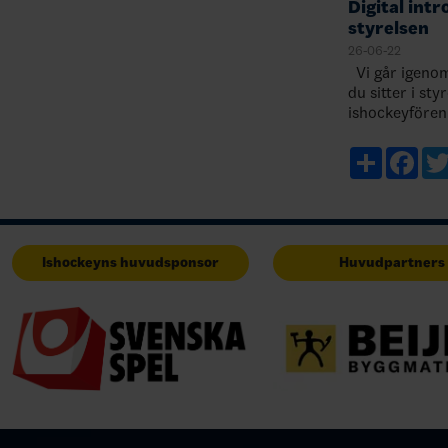
Digital intr
styrelsen
26-06-22
Vi går igenom
du sitter i sty
ishockeyfören
viktiga och va
ni som styrels
Share
Fac
Ishockeyns huvudsponsor
Huvudpartners