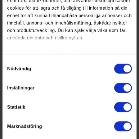
som t.ex. ditt IP-nummer, och använder teknologi såsom
cookies för att lagra och få tillgång till information på din
enhet för att kunna tillhandahålla personliga annonser och
innehåll, annons- och innehållsmätning, åskådarinsikter
och produktutveckling. Du kan själv välja vilka som får
använda din data och i vilka syften.
Med din tillåtelse skulle vi även vilja:
Samla in information om din geografiska plats
Samtyckesval
Nödvändig
som kan ha en noggrannhet på upp till flera meter
Identifiera din enhet genom att aktivt skanna den
för specifika kännetecken (fingeravtryck)
Inställningar
Ta reda på mer om hur dina personliga uppgifter
behandlas och ställ in dina preferenser i
detaljsektionen
.
Statistik
Du kan ändra eller dra tillbaka ditt samtycke när som
helst från cookie-förklaringen.
Marknadsföring
Vi använder enhetsidentifierare för att anpassa innehållet
och annonserna till användarna, tillhandahålla funktioner