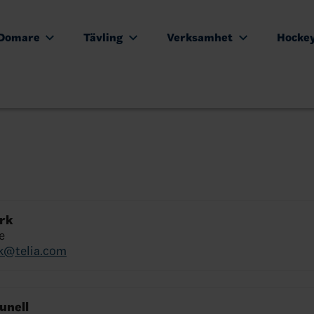
Domare
Tävling
Verksamhet
Hocke
örk
e
rk@telia.com
unell