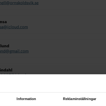
nell@ornskoldsvik.se
insa
nsa@icloud.com
klund
lund@gmail.com
öndahl
ndahl@jhishockey.se
 Klockmo
klockmo@gmail.com
Information
Reklaminställningar