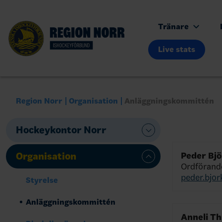
Tränare
Live stats
Region Norr
Organisation
Anläggningskommittén
Hockeykontor Norr
Organisation
Peder Bj
Ordförand
peder.bjo
Styrelse
Anläggningskommittén
Anneli Th