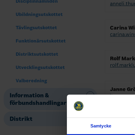
Disciplinnämnden
anneli.thu
Ubildningsutskottet
Carina W
Tävlingsutskottet
carina.wi
Funktionärsutskottet
Distriktsutskottet
Rolf Mar
rolf.mark
Utvecklingsutskottet
Valberedning
Janne Gr
Information &
janne.gro
förbundshandlingar
Distrikt
Carolina
carolina.
Samtycke