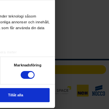
änder teknologi såsom
rsonliga annonser och innehåll,
a som får använda din data
lera meter
ryck)
ljsektionen
. Du kan ändra
Marknadsföring
Partners
andahålla funktioner för
n information från din enhet
 tur kombinera informationen
Tillåt alla
deras tjänster.