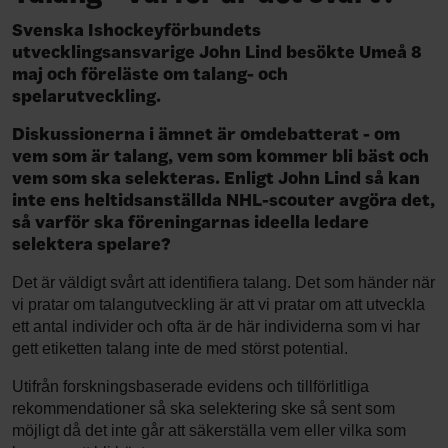
Svenska Ishockeyförbundets
utvecklingsansvarige John Lind besökte Umeå 8
maj och föreläste om talang- och
spelarutveckling.
Diskussionerna i ämnet är omdebatterat - om
vem som är talang, vem som kommer bli bäst och
vem som ska selekteras. Enligt John Lind så kan
inte ens heltidsanställda NHL-scouter avgöra det
,
så varför ska föreningarnas ideella ledare
selektera spelare?
Det är väldigt svårt att identifiera talang. Det som händer när
vi pratar om talangutveckling är att vi pratar om att utveckla
ett antal individer och ofta är de här individerna som vi har
gett etiketten talang inte de med störst potential.
Utifrån forskningsbaserade evidens och tillförlitliga
rekommendationer så ska selektering ske så sent som
möjligt då det inte går att säkerställa vem eller vilka som