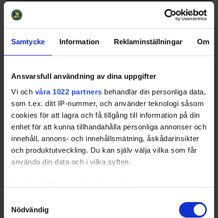
Anmälda lag seriespel 26-27
26-08-07
På denna sida kommer vi uppdatera med anmälda lag till
Samtycke
Information
Reklaminställningar
Om
serierna 26-27. Vi uppdaterar sidan manuellt, så sidan
kommer att uppdateras i mån av tid. Under semestertid
kommer sidan inte uppdateras.O…
Ansvarsfull användning av dina uppgifter
Vi och
våra 1022 partners
behandlar din personliga data,
som t.ex. ditt IP-nummer, och använder teknologi såsom
cookies för att lagra och få tillgång till information på din
enhet för att kunna tillhandahålla personliga annonser och
innehåll, annons- och innehållsmätning, åskådarinsikter
och produktutveckling. Du kan själv välja vilka som får
använda din data och i vilka syften.
Med din tillåtelse skulle vi även vilja:
Samla in information om din geografiska plats
Samtyckesval
Nu öppnar anmälan till seriespel säsongen
Nödvändig
som kan ha en noggrannhet på upp till flera meter