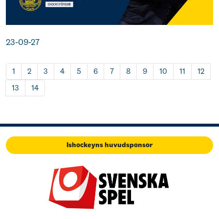
23-09-27
1
2
3
4
5
6
7
8
9
10
11
12
13
14
Ishockeyns huvudsponsor