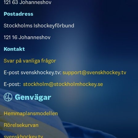
121 63 Johanneshov
Postadress
Stockholms Ishockeyförbund
121 16 Johanneshov
Kontakt
Svar på vanliga frågor
E-post svenskhockey.tv:
support@svenskhockey.tv
E-post:
stockholm@stockholmhockey.se
Genvägar
Hemmaplansmodellen
Rörelsekurvan
svenskhockey.tv