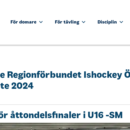
För domare
För tävling
Disciplin
se Regionförbundet Ishockey 
te 2024
ör åttondelsfinaler i U16 -SM