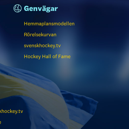
Genvägar
Hemmaplansmodellen
Rörelsekurvan
svenskhockey.tv
Hockey Hall of Fame
hockey.tv
e