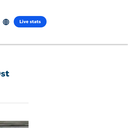
Live stats
Öst