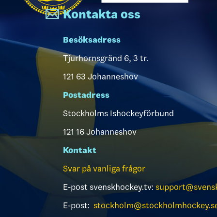
Kontakta oss
Besöksadress
Tjurhornsgränd 6, 3 tr.
121 63 Johanneshov
Postadress
Stockholms Ishockeyförbund
121 16 Johanneshov
Kontakt
Svar på vanliga frågor
E-post svenskhockey.tv:
support@svensk
E-post:
stockholm@stockholmhockey.s