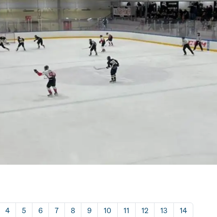
4
5
6
7
8
9
10
11
12
13
14