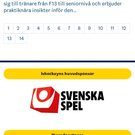
sig till tränare från F13 till seniornivå och erbjuder
praktiknära insikter inför den…
1
2
3
4
5
6
7
8
9
10
11
12
13
14
Ishockeyns huvudsponsor