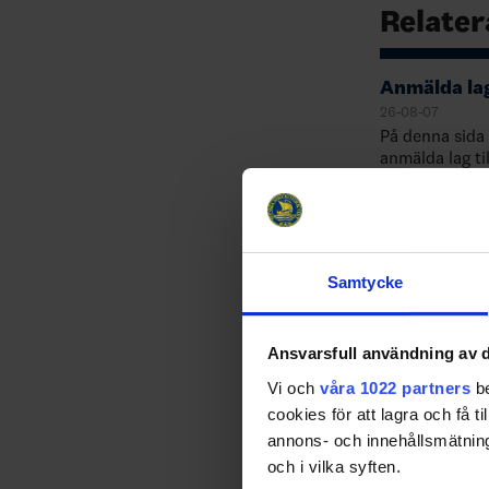
Relater
Anmälda lag
26-08-07
På denna sid
anmälda lag ti
sidan manuell
uppdateras i 
kommer sidan
Samtycke
Ansvarsfull användning av d
Vi och
våra 1022 partners
be
cookies för att lagra och få t
annons- och innehållsmätning
och i vilka syften.