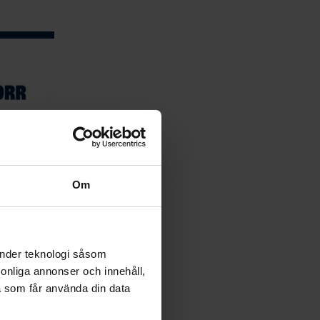
espel
Om
nligt
ock inte
änder teknologi såsom
onal) –
rsonliga annonser och innehåll,
l. U13-16F,
ional -…
a som får använda din data