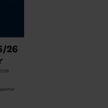
5/26
r
25/26
apporter.