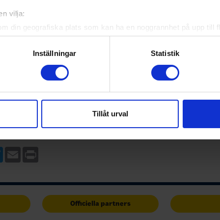
n vilja:
om din geografiska plats som kan ha en noggrannhet på upp till f
genom att aktivt skanna den för specifika kännetecken (fingeravt
rsonliga uppgifter behandlas och ställ in dina preferenser i
deta
Inställningar
Statistik
ke när som helst från cookie-förklaringen.
oduktionsträff för nya i
Talang - Varför är det svårt
e för att anpassa innehållet och annonserna till användarna, tillh
26-06-05
Det är väldigt svårt att identifiera
vår trafik. Vi vidarebefordrar även sådana identifierare och anna
Det som händer när vi pratar om
 vad som är bra att veta när
nnons- och analysföretag som vi samarbetar med. Dessa kan i sin
Tillåt urval
talangutveckling är att vi pratar 
relsen i en
har tillhandahållit eller som de har samlat in när du har använt 
utveckla ett antal individer och of
ing. Ansvarsområden som är
här individerna som vi har gett et
d de innebär samt vilket stöd
e och förening kan få…
ebook
Twitter
Email
Print
Officiella partners