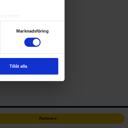
lera meter
ryck)
ljsektionen
. Du kan ändra
Marknadsföring
?
andahålla funktioner för
 talang.
n information från din enhet
 tur kombinera informationen
Tillåt alla
om att
deras tjänster.
ta är de
iket…
Partners