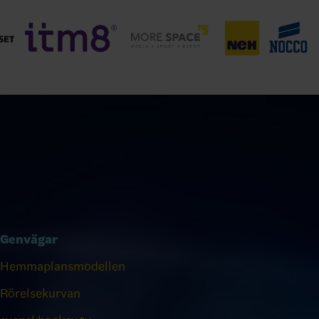
Genvägar
Hemmaplansmodellen
Rörelsekurvan