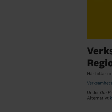
Verk
Regi
Här hittar n
Verksamhets
Under
Om Re
Alternativt
k