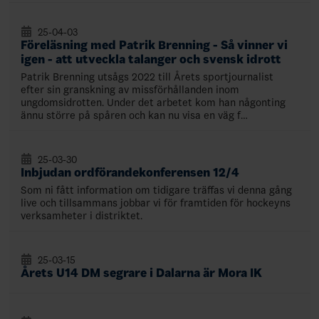
25-04-03
Föreläsning med Patrik Brenning - Så vinner vi
igen - att utveckla talanger och svensk idrott
Patrik Brenning utsågs 2022 till Årets sportjournalist
efter sin granskning av missförhållanden inom
ungdomsidrotten. Under det arbetet kom han någonting
ännu större på spåren och kan nu visa en väg f…
25-03-30
Inbjudan ordförandekonferensen 12/4
Som ni fått information om tidigare träffas vi denna gång
live och tillsammans jobbar vi för framtiden för hockeyns
verksamheter i distriktet.
25-03-15
Årets U14 DM segrare i Dalarna är Mora IK