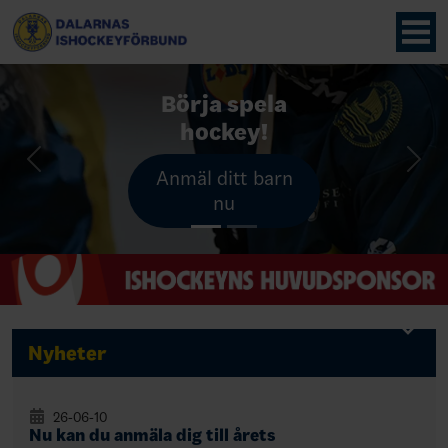
Börja spela
Bli
hockeydomare!
hockey!
Previous
Nex
Anmäl ditt barn
Till
intresseanmälan
nu
Nyheter
26-06-10
Nu kan du anmäla dig till årets