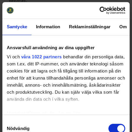
Västerås.
24-04-09
Distriktsmästerskap Dalarnas Ishockeyförbund
Samtycke
Information
Reklaminställningar
Om
U-15
Ansvarsfull användning av dina uppgifter
24-04-02
Ta chansen och utbilda tränare inför kommande
Vi och
våra 1022 partners
behandlar din personliga data,
säsong 24/25
som t.ex. ditt IP-nummer, och använder teknologi såsom
Ta chansen och utbilda era tränare inför kommande
cookies för att lagra och få tillgång till information på din
säsong 24/25. Grundkurs i Borlänge, 13-14 april.
enhet för att kunna tillhandahålla personliga annonser och
innehåll, annons- och innehållsmätning, åskådarinsikter
och produktutveckling. Du kan själv välja vilka som får
24-03-11
Distriktsmästerskap Dalarnas Ishockeyförbund
använda din data och i vilka syften.
U-14
Med din tillåtelse skulle vi även vilja:
Samla in information om din geografiska plats
Samtyckesval
24-02-23
Nödvändig
som kan ha en noggrannhet på upp till flera meter
Distriktsmästerskap Dalarnas Ishockeyförbund