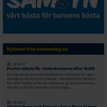
Nyheter från swehockey.se
26-08-07
Positiv känsla för Juniorkronorna efter WJSS
De regerande juniorvärldsmästarna i ishockey har gjort
säsongens första framträdande. I kanadensiska Windsor
fick 2007-kullen en första indikation på sommarformen,
när fem matcher spelades på fem daga…
26-08-07
Värdemätare mot Finland väntar Team 17 herr