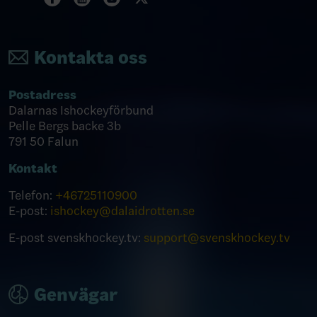
Kontakta oss
Postadress
Dalarnas Ishockeyförbund
Pelle Bergs backe 3b
791 50 Falun
Kontakt
Telefon:
+46
725110900
E-post:
ishockey@dalaidrotten.se
E-post svenskhockey.tv:
support@svenskhockey.tv
Genvägar